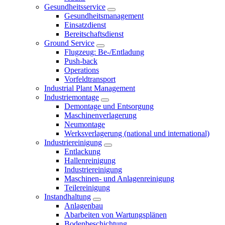
Gesundheitsservice
Gesundheitsmanagement
Einsatzdienst
Bereitschaftsdienst
Ground Service
Flugzeug: Be-/Entladung
Push-back
Operations
Vorfeldtransport
Industrial Plant Management
Industriemontage
Demontage und Entsorgung
Maschinenverlagerung
Neumontage
Werksverlagerung (national und international)
Industriereinigung
Entlackung
Hallenreinigung
Industriereinigung
Maschinen- und Anlagenreinigung
Teilereinigung
Instandhaltung
Anlagenbau
Abarbeiten von Wartungsplänen
Bodenbeschichtung