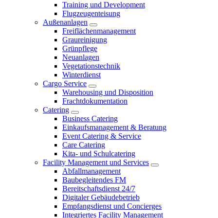
Training und Development
Flugzeugenteisung
Außenanlagen
Freiflächenmanagement
Graureinigung
Grünpflege
Neuanlagen
Vegetationstechnik
Winterdienst
Cargo Service
Warehousing und Disposition
Frachtdokumentation
Catering
Business Catering
Einkaufsmanagement & Beratung
Event Catering & Service
Care Catering
Kita- und Schulcatering
Facility Management und Services
Abfallmanagement
Baubegleitendes FM
Bereitschaftsdienst 24/7
Digitaler Gebäudebetrieb
Empfangsdienst und Concierges
Integriertes Facility Management