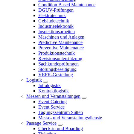
Condition Based Maintenance
DGUV-Prüfungen
Elektrotechnik
Gebäudetechnik
Industrieelektronik
Inspektionsarbeiten
Maschinen und Anlagen
Predictive Maintenance
Preventive Maintenance
Produktionstechnik
Revisionsunterstützung
Sachkundeprüfungen
Störungsbeseitigung
VEFK-Gestellung
Logistik
Intralogistik
Kontraktlogistik
Messen und Veranstaltungen
Event Catering
Event Service
Tagungszentrum Sutten
Messe- und Veranstaltungsdienste
Passage Service
Check-in und Boarding
Ticketing