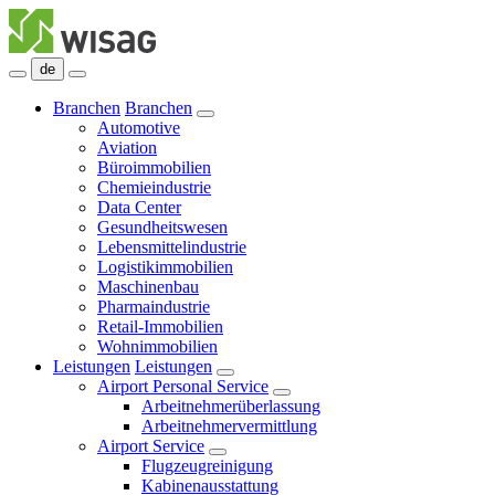
de
Branchen
Branchen
Automotive
Aviation
Büroimmobilien
Chemieindustrie
Data Center
Gesundheitswesen
Lebensmittelindustrie
Logistikimmobilien
Maschinenbau
Pharmaindustrie
Retail-Immobilien
Wohnimmobilien
Leistungen
Leistungen
Airport Personal Service
Arbeitnehmerüberlassung
Arbeitnehmervermittlung
Airport Service
Flugzeugreinigung
Kabinenausstattung