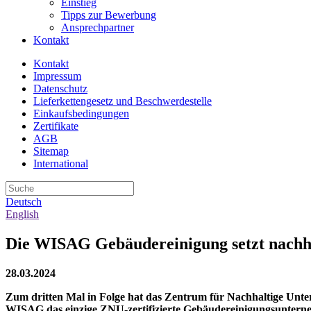
Einstieg
Tipps zur Bewerbung
Ansprechpartner
Kontakt
Kontakt
Impressum
Datenschutz
Lieferkettengesetz und Beschwerdestelle
Einkaufsbedingungen
Zertifikate
AGB
Sitemap
International
Deutsch
English
Die WISAG Gebäudereinigung setzt nachha
28.03.2024
Zum dritten Mal in Folge hat das Zentrum für Nachhaltige Unte
WISAG das einzige ZNU-zertifizierte Gebäudereinigungsuntern