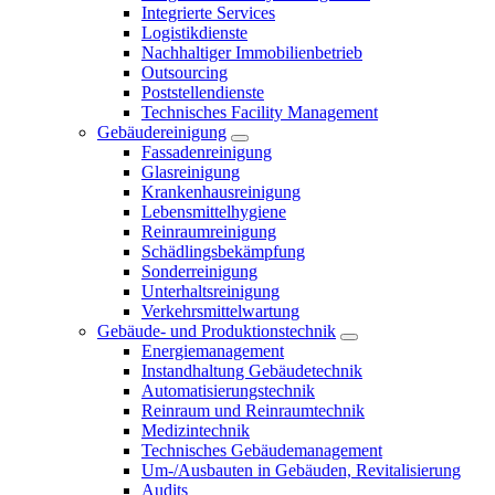
Integrierte Services
Logistikdienste
Nachhaltiger Immobilienbetrieb
Outsourcing
Poststellendienste
Technisches Facility Management
Gebäudereinigung
Fassadenreinigung
Glasreinigung
Krankenhausreinigung
Lebensmittelhygiene
Reinraumreinigung
Schädlingsbekämpfung
Sonderreinigung
Unterhaltsreinigung
Verkehrsmittelwartung
Gebäude- und Produktionstechnik
Energiemanagement
Instandhaltung Gebäudetechnik
Automatisierungstechnik
Reinraum und Reinraumtechnik
Medizintechnik
Technisches Gebäudemanagement
Um-/Ausbauten in Gebäuden, Revitalisierung
Audits