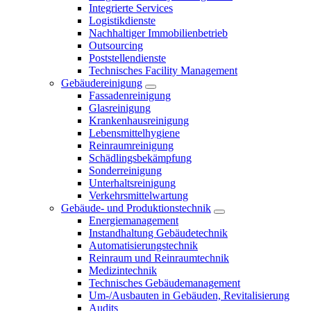
Integrierte Services
Logistikdienste
Nachhaltiger Immobilienbetrieb
Outsourcing
Poststellendienste
Technisches Facility Management
Gebäudereinigung
Fassadenreinigung
Glasreinigung
Krankenhausreinigung
Lebensmittelhygiene
Reinraumreinigung
Schädlingsbekämpfung
Sonderreinigung
Unterhaltsreinigung
Verkehrsmittelwartung
Gebäude- und Produktionstechnik
Energiemanagement
Instandhaltung Gebäudetechnik
Automatisierungstechnik
Reinraum und Reinraumtechnik
Medizintechnik
Technisches Gebäudemanagement
Um-/Ausbauten in Gebäuden, Revitalisierung
Audits