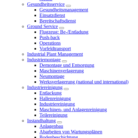
Gesundheitsservice
Gesundheitsmanagement
Einsatzdienst
Bereitschaftsdienst
Ground Service
Flugzeug: Be-/Entladung
Push-back
Operations
Vorfeldtransport
Industrial Plant Management
Industriemontage
Demontage und Entsorgung
Maschinenverlagerung
Neumontage
Werksverlagerung (national und international)
Industriereinigung
Entlackung
Hallenreinigung
Industriereinigung
Maschinen- und Anlagenreinigung
Teilereinigung
Instandhaltung
Anlagenbau
Abarbeiten von Wartungsplänen
Bodenbeschichtung