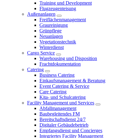
Training und Development
Flugzeugenteisung
Außenanlagen
Freiflächenmanagement
Graureinigung
Grünpflege
Neuanlagen
Vegetationstechnik
Winterdienst
Cargo Service
Warehousing und Disposition
Frachtdokumentation
Catering
Business Catering
Einkaufsmanagement & Beratung
Event Catering & Service
Care Catering
Kita- und Schulcatering
Facility Management und Services
Abfallmanagement
Baubegleitendes FM
Bereitschaftsdienst 24/7
Digitaler Gebäudebetrieb
Empfangsdienst und Concierges
Integriertes Facility Management