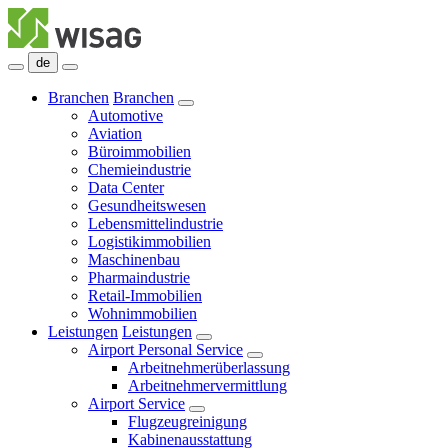
de
Branchen
Branchen
Automotive
Aviation
Büroimmobilien
Chemieindustrie
Data Center
Gesundheitswesen
Lebensmittelindustrie
Logistikimmobilien
Maschinenbau
Pharmaindustrie
Retail-Immobilien
Wohnimmobilien
Leistungen
Leistungen
Airport Personal Service
Arbeitnehmerüberlassung
Arbeitnehmervermittlung
Airport Service
Flugzeugreinigung
Kabinenausstattung