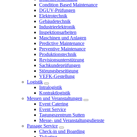
Condition Based Maintenance
DGUV-Prüfungen
Elektrotechnik
Gebäudetechnik
Industrieelektronik
Inspektionsarbeiten
Maschinen und Anlagen
Predictive Maintenance
Preventive Maintenance
Produktionstechnik
Revisionsunterstützung
Sachkundeprüfungen
Störungsbeseitigung
VEFK-Gestellung
Logistik
Intralogistik
Kontraktlogistik
Messen und Veranstaltungen
Event Catering
Event Service
Tagungszentrum Sutten
Messe- und Veranstaltungsdienste
Passage Service
Check-in und Boarding
Ticketing