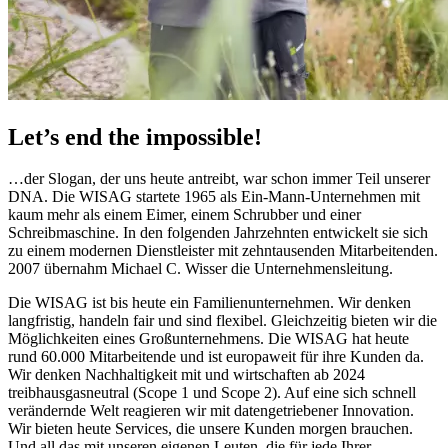
Let’s end the impossible!
…der Slogan, der uns heute antreibt, war schon immer Teil unserer
DNA. Die WISAG startete 1965 als Ein-Mann-Unternehmen mit
kaum mehr als einem Eimer, einem Schrubber und einer
Schreibmaschine. In den folgenden Jahrzehnten entwickelt sie sich
zu einem modernen Dienstleister mit zehntausenden Mitarbeitenden.
2007 übernahm Michael C. Wisser die Unternehmensleitung.
Die WISAG ist bis heute ein Familienunternehmen. Wir denken
langfristig, handeln fair und sind flexibel. Gleichzeitig bieten wir die
Möglichkeiten eines Großunternehmens. Die WISAG hat heute
rund 60.000 Mitarbeitende und ist europaweit für ihre Kunden da.
Wir denken Nachhaltigkeit mit und wirtschaften ab 2024
treibhausgasneutral (Scope 1 und Scope 2). Auf eine sich schnell
verändernde Welt reagieren wir mit datengetriebener Innovation.
Wir bieten heute Services, die unsere Kunden morgen brauchen.
Und all das mit unseren eigenen Leuten, die für jede Ihrer