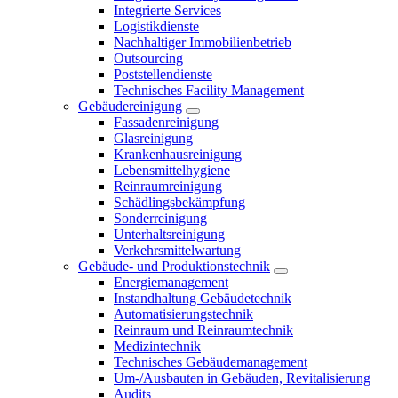
Integrierte Services
Logistikdienste
Nachhaltiger Immobilienbetrieb
Outsourcing
Poststellendienste
Technisches Facility Management
Gebäudereinigung
Fassadenreinigung
Glasreinigung
Krankenhausreinigung
Lebensmittelhygiene
Reinraumreinigung
Schädlingsbekämpfung
Sonderreinigung
Unterhaltsreinigung
Verkehrsmittelwartung
Gebäude- und Produktionstechnik
Energiemanagement
Instandhaltung Gebäudetechnik
Automatisierungstechnik
Reinraum und Reinraumtechnik
Medizintechnik
Technisches Gebäudemanagement
Um-/Ausbauten in Gebäuden, Revitalisierung
Audits