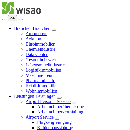
de
Branchen
Branchen
Automotive
Aviation
Büroimmobilien
Chemieindustrie
Data Center
Gesundheitswesen
Lebensmittelindustrie
Logistikimmobilien
Maschinenbau
Pharmaindustrie
Retail-Immobilien
Wohnimmobilien
Leistungen
Leistungen
Airport Personal Service
Arbeitnehmerüberlassung
Arbeitnehmervermittlung
Airport Service
Flugzeugreinigung
Kabinenausstattung