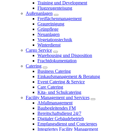
Training und Development
Flugzeugenteisung
Außenanlagen
Freiflächenmanagement
Graureinigung
Grünpflege
Neuanlagen
Vegetationstechnik
Winterdienst
Cargo Service
Warehousing und Disposition
Frachtdokumentation
Catering
Business Catering
Einkaufsmanagement & Beratung
Event Catering & Service
Care Catering
Kita- und Schulcatering
Facility Management und Services
Abfallmanagement
Baubegleitendes FM
Bereitschaftsdienst 24/7
Digitaler Gebäudebetrieb
Empfangsdienst und Concierges
Integriertes Facility Management