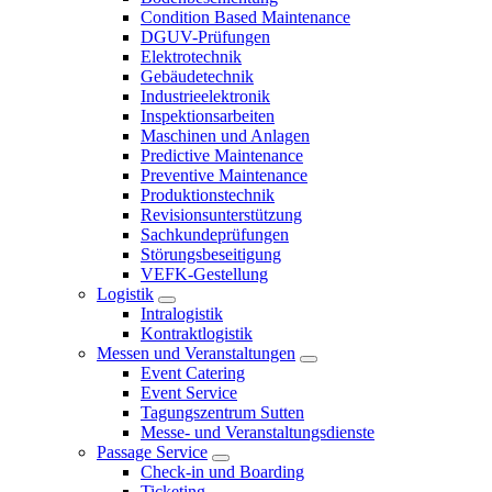
Condition Based Maintenance
DGUV-Prüfungen
Elektrotechnik
Gebäudetechnik
Industrieelektronik
Inspektionsarbeiten
Maschinen und Anlagen
Predictive Maintenance
Preventive Maintenance
Produktionstechnik
Revisionsunterstützung
Sachkundeprüfungen
Störungsbeseitigung
VEFK-Gestellung
Logistik
Intralogistik
Kontraktlogistik
Messen und Veranstaltungen
Event Catering
Event Service
Tagungszentrum Sutten
Messe- und Veranstaltungsdienste
Passage Service
Check-in und Boarding
Ticketing