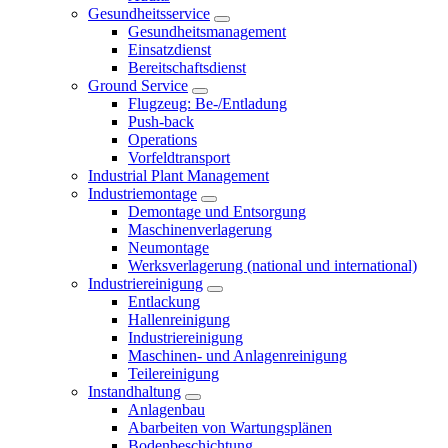
Gesundheitsservice
Gesundheitsmanagement
Einsatzdienst
Bereitschaftsdienst
Ground Service
Flugzeug: Be-/Entladung
Push-back
Operations
Vorfeldtransport
Industrial Plant Management
Industriemontage
Demontage und Entsorgung
Maschinenverlagerung
Neumontage
Werksverlagerung (national und international)
Industriereinigung
Entlackung
Hallenreinigung
Industriereinigung
Maschinen- und Anlagenreinigung
Teilereinigung
Instandhaltung
Anlagenbau
Abarbeiten von Wartungsplänen
Bodenbeschichtung