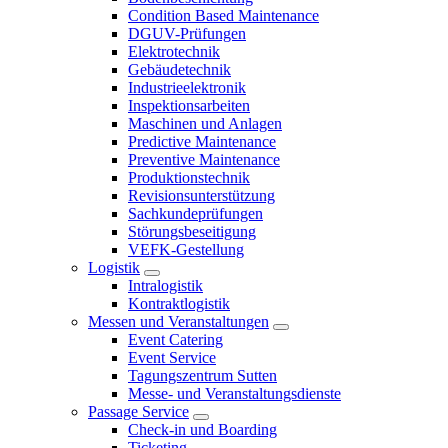
Condition Based Maintenance
DGUV-Prüfungen
Elektrotechnik
Gebäudetechnik
Industrieelektronik
Inspektionsarbeiten
Maschinen und Anlagen
Predictive Maintenance
Preventive Maintenance
Produktionstechnik
Revisionsunterstützung
Sachkundeprüfungen
Störungsbeseitigung
VEFK-Gestellung
Logistik
Intralogistik
Kontraktlogistik
Messen und Veranstaltungen
Event Catering
Event Service
Tagungszentrum Sutten
Messe- und Veranstaltungsdienste
Passage Service
Check-in und Boarding
Ticketing