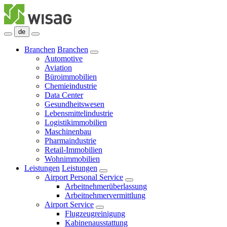
de
Branchen
Branchen
Automotive
Aviation
Büroimmobilien
Chemieindustrie
Data Center
Gesundheitswesen
Lebensmittelindustrie
Logistikimmobilien
Maschinenbau
Pharmaindustrie
Retail-Immobilien
Wohnimmobilien
Leistungen
Leistungen
Airport Personal Service
Arbeitnehmerüberlassung
Arbeitnehmervermittlung
Airport Service
Flugzeugreinigung
Kabinenausstattung