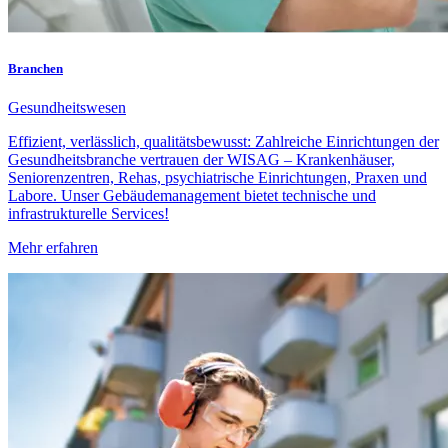
Branchen
Gesundheitswesen
Effizient, verlässlich, qualitätsbewusst: Zahlreiche Einrichtungen der
Gesundheitsbranche vertrauen der WISAG – Krankenhäuser,
Seniorenzentren, Rehas, psychiatrische Einrichtungen, Praxen und
Labore. Unser Gebäudemanagement bietet technische und
infrastrukturelle Services!
Mehr erfahren