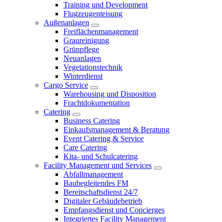
Training und Development
Flugzeugenteisung
Außenanlagen
Freiflächenmanagement
Graureinigung
Grünpflege
Neuanlagen
Vegetationstechnik
Winterdienst
Cargo Service
Warehousing und Disposition
Frachtdokumentation
Catering
Business Catering
Einkaufsmanagement & Beratung
Event Catering & Service
Care Catering
Kita- und Schulcatering
Facility Management und Services
Abfallmanagement
Baubegleitendes FM
Bereitschaftsdienst 24/7
Digitaler Gebäudebetrieb
Empfangsdienst und Concierges
Integriertes Facility Management