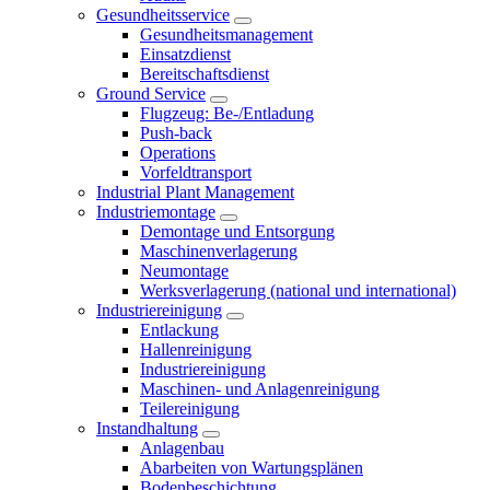
Gesundheitsservice
Gesundheitsmanagement
Einsatzdienst
Bereitschaftsdienst
Ground Service
Flugzeug: Be-/Entladung
Push-back
Operations
Vorfeldtransport
Industrial Plant Management
Industriemontage
Demontage und Entsorgung
Maschinenverlagerung
Neumontage
Werksverlagerung (national und international)
Industriereinigung
Entlackung
Hallenreinigung
Industriereinigung
Maschinen- und Anlagenreinigung
Teilereinigung
Instandhaltung
Anlagenbau
Abarbeiten von Wartungsplänen
Bodenbeschichtung