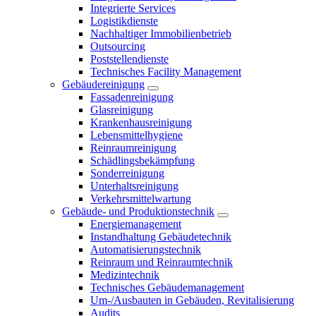
Integrierte Services
Logistikdienste
Nachhaltiger Immobilienbetrieb
Outsourcing
Poststellendienste
Technisches Facility Management
Gebäudereinigung
Fassadenreinigung
Glasreinigung
Krankenhausreinigung
Lebensmittelhygiene
Reinraumreinigung
Schädlingsbekämpfung
Sonderreinigung
Unterhaltsreinigung
Verkehrsmittelwartung
Gebäude- und Produktionstechnik
Energiemanagement
Instandhaltung Gebäudetechnik
Automatisierungstechnik
Reinraum und Reinraumtechnik
Medizintechnik
Technisches Gebäudemanagement
Um-/Ausbauten in Gebäuden, Revitalisierung
Audits