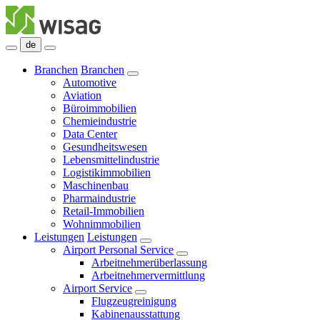
de
Branchen
Branchen
Automotive
Aviation
Büroimmobilien
Chemieindustrie
Data Center
Gesundheitswesen
Lebensmittelindustrie
Logistikimmobilien
Maschinenbau
Pharmaindustrie
Retail-Immobilien
Wohnimmobilien
Leistungen
Leistungen
Airport Personal Service
Arbeitnehmerüberlassung
Arbeitnehmervermittlung
Airport Service
Flugzeugreinigung
Kabinenausstattung