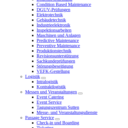
Condition Based Maintenance
DGUV-Prüfungen
Elektrotechnik
Gebäudetechnik
Industrieelektronik
Inspektionsarbeiten
Maschinen und Anlagen
Predictive Maintenance
Preventive Maintenance
Produktionstechnik
Revisionsunterstützung
Sachkundeprüfungen
Störungsbeseitigung
VEFK-Gestellung
Logistik
Intralogistik
Kontraktlogistik
Messen und Veranstaltungen
Event Catering
Event Service
Tagungszentrum Sutten
Messe- und Veranstaltungsdienste
Passage Service
Check-in und Boarding
Ticketing