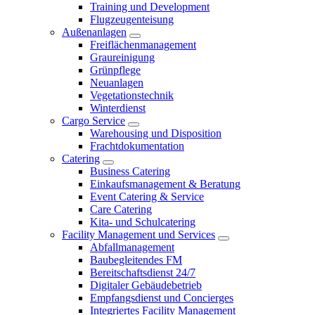
Training und Development
Flugzeugenteisung
Außenanlagen
Freiflächenmanagement
Graureinigung
Grünpflege
Neuanlagen
Vegetationstechnik
Winterdienst
Cargo Service
Warehousing und Disposition
Frachtdokumentation
Catering
Business Catering
Einkaufsmanagement & Beratung
Event Catering & Service
Care Catering
Kita- und Schulcatering
Facility Management und Services
Abfallmanagement
Baubegleitendes FM
Bereitschaftsdienst 24/7
Digitaler Gebäudebetrieb
Empfangsdienst und Concierges
Integriertes Facility Management