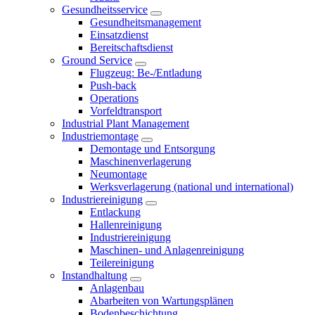
Gesundheitsservice
Gesundheitsmanagement
Einsatzdienst
Bereitschaftsdienst
Ground Service
Flugzeug: Be-/Entladung
Push-back
Operations
Vorfeldtransport
Industrial Plant Management
Industriemontage
Demontage und Entsorgung
Maschinenverlagerung
Neumontage
Werksverlagerung (national und international)
Industriereinigung
Entlackung
Hallenreinigung
Industriereinigung
Maschinen- und Anlagenreinigung
Teilereinigung
Instandhaltung
Anlagenbau
Abarbeiten von Wartungsplänen
Bodenbeschichtung