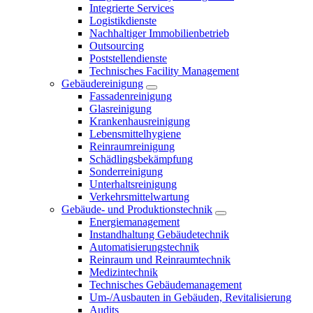
Integrierte Services
Logistikdienste
Nachhaltiger Immobilienbetrieb
Outsourcing
Poststellendienste
Technisches Facility Management
Gebäudereinigung
Fassadenreinigung
Glasreinigung
Krankenhausreinigung
Lebensmittelhygiene
Reinraumreinigung
Schädlingsbekämpfung
Sonderreinigung
Unterhaltsreinigung
Verkehrsmittelwartung
Gebäude- und Produktionstechnik
Energiemanagement
Instandhaltung Gebäudetechnik
Automatisierungstechnik
Reinraum und Reinraumtechnik
Medizintechnik
Technisches Gebäudemanagement
Um-/Ausbauten in Gebäuden, Revitalisierung
Audits