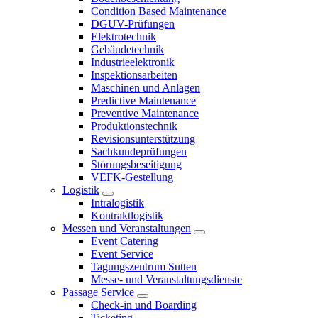
Condition Based Maintenance
DGUV-Prüfungen
Elektrotechnik
Gebäudetechnik
Industrieelektronik
Inspektionsarbeiten
Maschinen und Anlagen
Predictive Maintenance
Preventive Maintenance
Produktionstechnik
Revisionsunterstützung
Sachkundeprüfungen
Störungsbeseitigung
VEFK-Gestellung
Logistik
Intralogistik
Kontraktlogistik
Messen und Veranstaltungen
Event Catering
Event Service
Tagungszentrum Sutten
Messe- und Veranstaltungsdienste
Passage Service
Check-in und Boarding
Ticketing