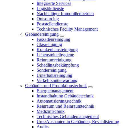
Integrierte Services
Logistikdienste
Nachhaltiger Immobilienbetrieb
Outsourcing
Poststellendienste
Technisches Facility Management
Gebäudereinigung
Fassadenreinigung
Glasreinigung
Krankenhausreinigung
Lebensmittelhygiene
Reinraumreinigung
Schädlingsbekämpfung
Sonderreinigung
Unterhaltsreinigung
Verkehrsmittelwartung
Gebäude- und Produktionstechnik
Energiemanagement
Instandhaltung Gebäudetechnik
Automatisierungstechnik
Reinraum und Reinraumtechnik
Medizintechnik
Technisches Gebäudemanagement
Um-/Ausbauten in Gebäuden, Revitalisierung
Audits