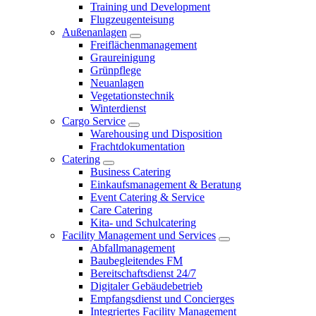
Training und Development
Flugzeugenteisung
Außenanlagen
Freiflächenmanagement
Graureinigung
Grünpflege
Neuanlagen
Vegetationstechnik
Winterdienst
Cargo Service
Warehousing und Disposition
Frachtdokumentation
Catering
Business Catering
Einkaufsmanagement & Beratung
Event Catering & Service
Care Catering
Kita- und Schulcatering
Facility Management und Services
Abfallmanagement
Baubegleitendes FM
Bereitschaftsdienst 24/7
Digitaler Gebäudebetrieb
Empfangsdienst und Concierges
Integriertes Facility Management