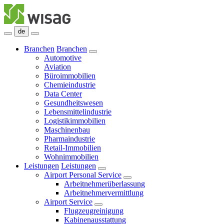
de
Branchen
Branchen
Automotive
Aviation
Büroimmobilien
Chemieindustrie
Data Center
Gesundheitswesen
Lebensmittelindustrie
Logistikimmobilien
Maschinenbau
Pharmaindustrie
Retail-Immobilien
Wohnimmobilien
Leistungen
Leistungen
Airport Personal Service
Arbeitnehmerüberlassung
Arbeitnehmervermittlung
Airport Service
Flugzeugreinigung
Kabinenausstattung