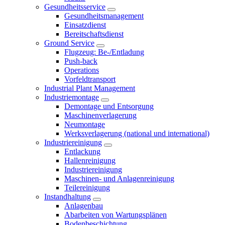
Gesundheitsservice
Gesundheitsmanagement
Einsatzdienst
Bereitschaftsdienst
Ground Service
Flugzeug: Be-/Entladung
Push-back
Operations
Vorfeldtransport
Industrial Plant Management
Industriemontage
Demontage und Entsorgung
Maschinenverlagerung
Neumontage
Werksverlagerung (national und international)
Industriereinigung
Entlackung
Hallenreinigung
Industriereinigung
Maschinen- und Anlagenreinigung
Teilereinigung
Instandhaltung
Anlagenbau
Abarbeiten von Wartungsplänen
Bodenbeschichtung