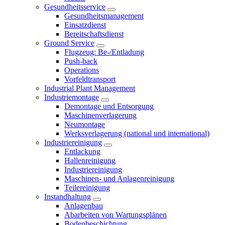
Gesundheitsservice
Gesundheitsmanagement
Einsatzdienst
Bereitschaftsdienst
Ground Service
Flugzeug: Be-/Entladung
Push-back
Operations
Vorfeldtransport
Industrial Plant Management
Industriemontage
Demontage und Entsorgung
Maschinenverlagerung
Neumontage
Werksverlagerung (national und international)
Industriereinigung
Entlackung
Hallenreinigung
Industriereinigung
Maschinen- und Anlagenreinigung
Teilereinigung
Instandhaltung
Anlagenbau
Abarbeiten von Wartungsplänen
Bodenbeschichtung