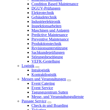
Condition Based Maintenance
DGUV-Prüfungen
Elektrotechnik
Gebäudetechnik
Industrieelektronik
Inspektionsarbeiten
Maschinen und Anlagen
Predictive Maintenance
Preventive Maintenance
Produktionstechnik
Revisionsunterstützung
Sachkundeprüfungen
Störungsbeseitigung
VEFK-Gestellung
Logistik
Intralogistik
Kontraktlogistik
Messen und Veranstaltungen
Event Catering
Event Service
Tagungszentrum Sutten
Messe- und Veranstaltungsdienste
Passage Service
Check-in und Boarding
Ticketing