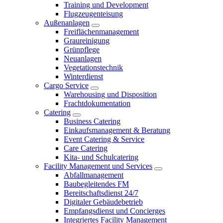
Training und Development
Flugzeugenteisung
Außenanlagen
Freiflächenmanagement
Graureinigung
Grünpflege
Neuanlagen
Vegetationstechnik
Winterdienst
Cargo Service
Warehousing und Disposition
Frachtdokumentation
Catering
Business Catering
Einkaufsmanagement & Beratung
Event Catering & Service
Care Catering
Kita- und Schulcatering
Facility Management und Services
Abfallmanagement
Baubegleitendes FM
Bereitschaftsdienst 24/7
Digitaler Gebäudebetrieb
Empfangsdienst und Concierges
Integriertes Facility Management