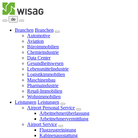
de
Branchen
Branchen
Automotive
Aviation
Büroimmobilien
Chemieindustrie
Data Center
Gesundheitswesen
Lebensmittelindustrie
Logistikimmobilien
Maschinenbau
Pharmaindustrie
Retail-Immobilien
Wohnimmobilien
Leistungen
Leistungen
Airport Personal Service
Arbeitnehmerüberlassung
Arbeitnehmervermittlung
Airport Service
Flugzeugreinigung
Kabinenausstattung