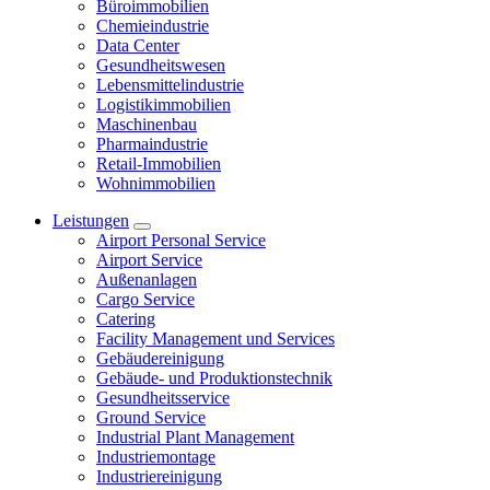
Büroimmobilien
Chemieindustrie
Data Center
Gesundheitswesen
Lebensmittelindustrie
Logistikimmobilien
Maschinenbau
Pharmaindustrie
Retail-Immobilien
Wohnimmobilien
Leistungen
Airport Personal Service
Airport Service
Außenanlagen
Cargo Service
Catering
Facility Management und Services
Gebäudereinigung
Gebäude- und Produktionstechnik
Gesundheitsservice
Ground Service
Industrial Plant Management
Industriemontage
Industriereinigung