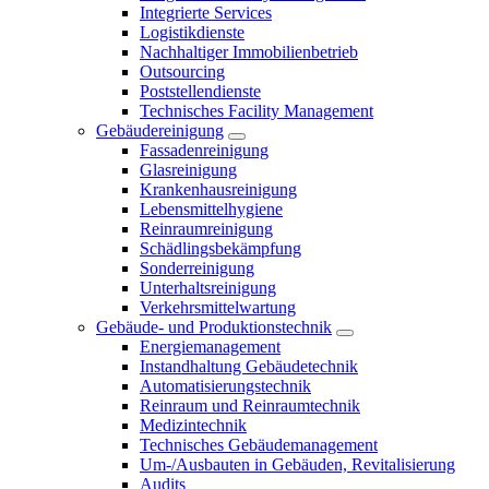
Integrierte Services
Logistikdienste
Nachhaltiger Immobilienbetrieb
Outsourcing
Poststellendienste
Technisches Facility Management
Gebäudereinigung
Fassadenreinigung
Glasreinigung
Krankenhausreinigung
Lebensmittelhygiene
Reinraumreinigung
Schädlingsbekämpfung
Sonderreinigung
Unterhaltsreinigung
Verkehrsmittelwartung
Gebäude- und Produktionstechnik
Energiemanagement
Instandhaltung Gebäudetechnik
Automatisierungstechnik
Reinraum und Reinraumtechnik
Medizintechnik
Technisches Gebäudemanagement
Um-/Ausbauten in Gebäuden, Revitalisierung
Audits