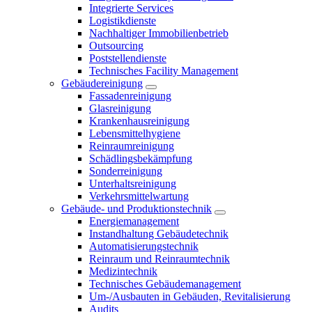
Integrierte Services
Logistikdienste
Nachhaltiger Immobilienbetrieb
Outsourcing
Poststellendienste
Technisches Facility Management
Gebäudereinigung
Fassadenreinigung
Glasreinigung
Krankenhausreinigung
Lebensmittelhygiene
Reinraumreinigung
Schädlingsbekämpfung
Sonderreinigung
Unterhaltsreinigung
Verkehrsmittelwartung
Gebäude- und Produktionstechnik
Energiemanagement
Instandhaltung Gebäudetechnik
Automatisierungstechnik
Reinraum und Reinraumtechnik
Medizintechnik
Technisches Gebäudemanagement
Um-/Ausbauten in Gebäuden, Revitalisierung
Audits