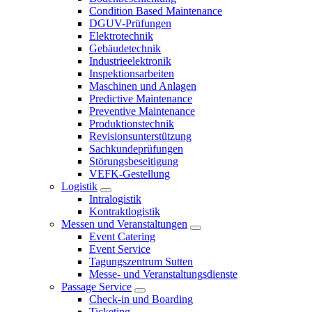
Condition Based Maintenance
DGUV-Prüfungen
Elektrotechnik
Gebäudetechnik
Industrieelektronik
Inspektionsarbeiten
Maschinen und Anlagen
Predictive Maintenance
Preventive Maintenance
Produktionstechnik
Revisionsunterstützung
Sachkundeprüfungen
Störungsbeseitigung
VEFK-Gestellung
Logistik
Intralogistik
Kontraktlogistik
Messen und Veranstaltungen
Event Catering
Event Service
Tagungszentrum Sutten
Messe- und Veranstaltungsdienste
Passage Service
Check-in und Boarding
Ticketing