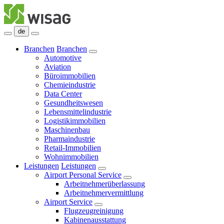
de
Branchen
Branchen
Automotive
Aviation
Büroimmobilien
Chemieindustrie
Data Center
Gesundheitswesen
Lebensmittelindustrie
Logistikimmobilien
Maschinenbau
Pharmaindustrie
Retail-Immobilien
Wohnimmobilien
Leistungen
Leistungen
Airport Personal Service
Arbeitnehmerüberlassung
Arbeitnehmervermittlung
Airport Service
Flugzeugreinigung
Kabinenausstattung