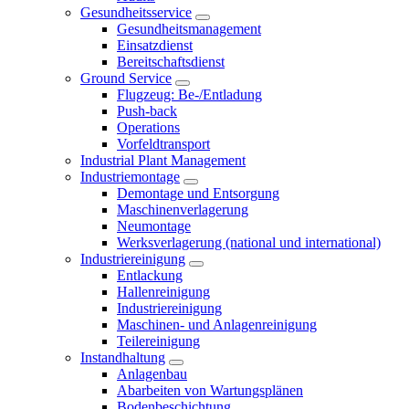
Gesundheitsservice
Gesundheitsmanagement
Einsatzdienst
Bereitschaftsdienst
Ground Service
Flugzeug: Be-/Entladung
Push-back
Operations
Vorfeldtransport
Industrial Plant Management
Industriemontage
Demontage und Entsorgung
Maschinenverlagerung
Neumontage
Werksverlagerung (national und international)
Industriereinigung
Entlackung
Hallenreinigung
Industriereinigung
Maschinen- und Anlagenreinigung
Teilereinigung
Instandhaltung
Anlagenbau
Abarbeiten von Wartungsplänen
Bodenbeschichtung