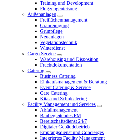
Training und Development
Flugzeugenteisung
Außenanlagen
Freiflächenmanagement
Graureinigung
Grünpflege
Neuanlagen
Vegetationstechnik
Winterdienst
Cargo Service
Warehousing und Disposition
Frachtdokumentation
Catering
Business Catering
Einkaufsmanagement & Beratung
Event Catering & Service
Care Catering
Kita- und Schulcatering
Facility Management und Services
Abfallmanagement
Baubegleitendes FM
Bereitschaftsdienst 24/7
Digitaler Gebäudebetrieb
Empfangsdienst und Concierges
Integriertes Facility Management