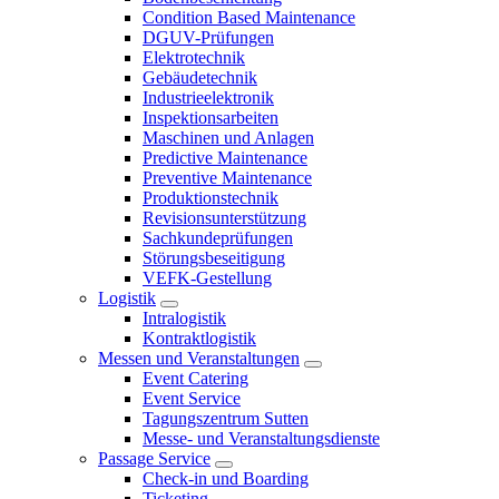
Condition Based Maintenance
DGUV-Prüfungen
Elektrotechnik
Gebäudetechnik
Industrieelektronik
Inspektionsarbeiten
Maschinen und Anlagen
Predictive Maintenance
Preventive Maintenance
Produktionstechnik
Revisionsunterstützung
Sachkundeprüfungen
Störungsbeseitigung
VEFK-Gestellung
Logistik
Intralogistik
Kontraktlogistik
Messen und Veranstaltungen
Event Catering
Event Service
Tagungszentrum Sutten
Messe- und Veranstaltungsdienste
Passage Service
Check-in und Boarding
Ticketing