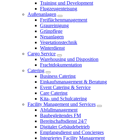
Training und Development
Flugzeugenteisung
Außenanlagen
Freiflächenmanagement
Graureinigung
Grünpflege
Neuanlagen
Vegetationstechnik
Winterdienst
Cargo Service
Warehousing und Disposition
Frachtdokumentation
Catering
Business Catering
Einkaufsmanagement & Beratung
Event Catering & Service
Care Catering
Kita- und Schulcatering
Facility Management und Services
Abfallmanagement
Baubegleitendes FM
Bereitschaftsdienst 24/7
Digitaler Gebäudebetrieb
Empfangsdienst und Concierges
Integriertes Facility Management