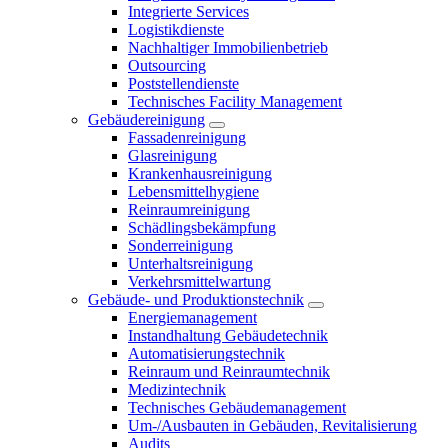
Integrierte Services
Logistikdienste
Nachhaltiger Immobilienbetrieb
Outsourcing
Poststellendienste
Technisches Facility Management
Gebäudereinigung
Fassadenreinigung
Glasreinigung
Krankenhausreinigung
Lebensmittelhygiene
Reinraumreinigung
Schädlingsbekämpfung
Sonderreinigung
Unterhaltsreinigung
Verkehrsmittelwartung
Gebäude- und Produktionstechnik
Energiemanagement
Instandhaltung Gebäudetechnik
Automatisierungstechnik
Reinraum und Reinraumtechnik
Medizintechnik
Technisches Gebäudemanagement
Um-/Ausbauten in Gebäuden, Revitalisierung
Audits