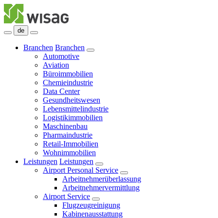
de
Branchen
Branchen
Automotive
Aviation
Büroimmobilien
Chemieindustrie
Data Center
Gesundheitswesen
Lebensmittelindustrie
Logistikimmobilien
Maschinenbau
Pharmaindustrie
Retail-Immobilien
Wohnimmobilien
Leistungen
Leistungen
Airport Personal Service
Arbeitnehmerüberlassung
Arbeitnehmervermittlung
Airport Service
Flugzeugreinigung
Kabinenausstattung