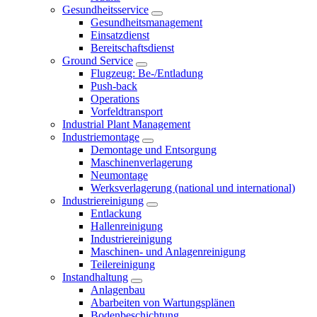
Gesundheitsservice
Gesundheitsmanagement
Einsatzdienst
Bereitschaftsdienst
Ground Service
Flugzeug: Be-/Entladung
Push-back
Operations
Vorfeldtransport
Industrial Plant Management
Industriemontage
Demontage und Entsorgung
Maschinenverlagerung
Neumontage
Werksverlagerung (national und international)
Industriereinigung
Entlackung
Hallenreinigung
Industriereinigung
Maschinen- und Anlagenreinigung
Teilereinigung
Instandhaltung
Anlagenbau
Abarbeiten von Wartungsplänen
Bodenbeschichtung