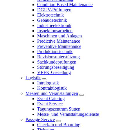
Condition Based Maintenance
DGUV-Prüfungen
Elektrotechnik
Gebäudetechnik
Industrieelektronik
Inspektionsarbeiten
Maschinen und Anlagen
Predictive Maintenance
Preventive Maintenance
Produktionstechnik
Revisionsunterstützung
Sachkundeprüfungen
Störungsbeseitigung
VEFK-Gestellung
Logistik
Intralogistik
Kontraktlogistik
Messen und Veranstaltungen
Event Catering
Event Service
Tagungszentrum Sutten
Messe- und Veranstaltungsdienste
Passage Service
Check-in und Boarding
Ticketing