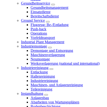
Gesundheitsservice
Gesundheitsmanagement
Einsatzdienst
Bereitschaftsdienst
Ground Service
Flugzeug: Be-/Entladung
Push-back
Operations
Vorfeldtransport
Industrial Plant Management
Industriemontage
Demontage und Entsorgung
Maschinenverlagerung
Neumontage
Werksverlagerung (national und international)
Industriereinigung
Entlackung
Hallenreinigung
Industriereinigung
Maschinen- und Anlagenreinigung
Teilereinigung
Instandhaltung
Anlagenbau
Abarbeiten von Wartungsplänen
Bodenbeschichtung