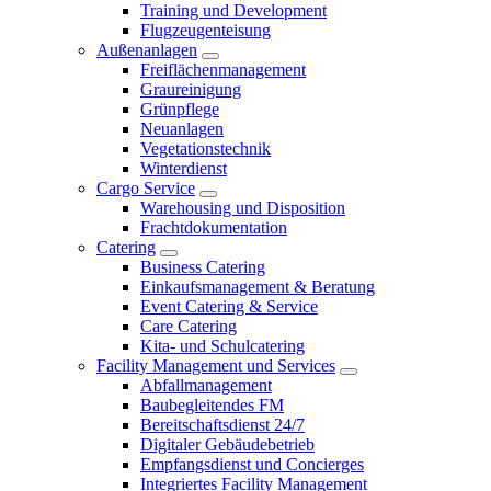
Training und Development
Flugzeugenteisung
Außenanlagen
Freiflächenmanagement
Graureinigung
Grünpflege
Neuanlagen
Vegetationstechnik
Winterdienst
Cargo Service
Warehousing und Disposition
Frachtdokumentation
Catering
Business Catering
Einkaufsmanagement & Beratung
Event Catering & Service
Care Catering
Kita- und Schulcatering
Facility Management und Services
Abfallmanagement
Baubegleitendes FM
Bereitschaftsdienst 24/7
Digitaler Gebäudebetrieb
Empfangsdienst und Concierges
Integriertes Facility Management