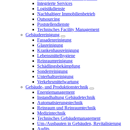
Integrierte Services
Logistikdienste
Nachhaltiger Immobilienbetrieb
Outsourcing
Poststellendienste
Technisches Facility Management
Gebäudereinigung
Fassadenreinigung
Glasreinigung
Krankenhausreinigung
Lebensmittelhygiene
Reinraumreinigung
Schädlingsbekämpfung
Sonderreinigung
Unterhaltsreinigung
Verkehrsmittelwartung
Gebäude- und Produktionstechnik
Energiemanagement
Instandhaltung Gebäudetechnik
Automatisierungstechnik
Reinraum und Reinraumtechnik
Medizintechnik
Technisches Gebäudemanagement
Um-/Ausbauten in Gebäuden, Revitalisierung
Audits