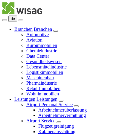
de
Branchen
Branchen
Automotive
Aviation
Büroimmobilien
Chemieindustrie
Data Center
Gesundheitswesen
Lebensmittelindustrie
Logistikimmobilien
Maschinenbau
Pharmaindustrie
Retail-Immobilien
Wohnimmobilien
Leistungen
Leistungen
Airport Personal Service
Arbeitnehmerüberlassung
Arbeitnehmervermittlung
Airport Service
Flugzeugreinigung
Kabinenausstattung