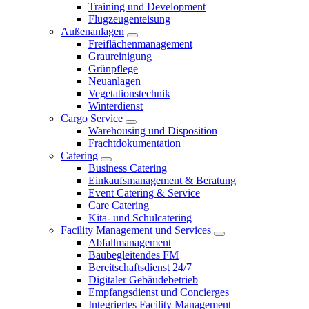
Training und Development
Flugzeugenteisung
Außenanlagen
Freiflächenmanagement
Graureinigung
Grünpflege
Neuanlagen
Vegetationstechnik
Winterdienst
Cargo Service
Warehousing und Disposition
Frachtdokumentation
Catering
Business Catering
Einkaufsmanagement & Beratung
Event Catering & Service
Care Catering
Kita- und Schulcatering
Facility Management und Services
Abfallmanagement
Baubegleitendes FM
Bereitschaftsdienst 24/7
Digitaler Gebäudebetrieb
Empfangsdienst und Concierges
Integriertes Facility Management