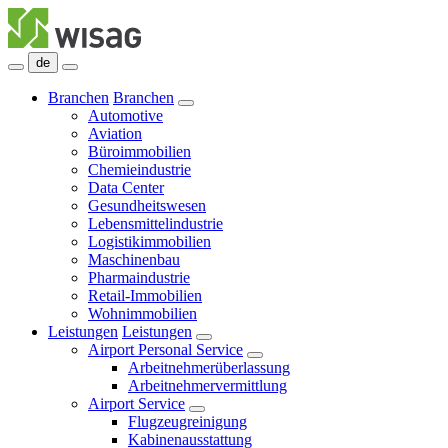
de
Branchen
Branchen
Automotive
Aviation
Büroimmobilien
Chemieindustrie
Data Center
Gesundheitswesen
Lebensmittelindustrie
Logistikimmobilien
Maschinenbau
Pharmaindustrie
Retail-Immobilien
Wohnimmobilien
Leistungen
Leistungen
Airport Personal Service
Arbeitnehmerüberlassung
Arbeitnehmervermittlung
Airport Service
Flugzeugreinigung
Kabinenausstattung