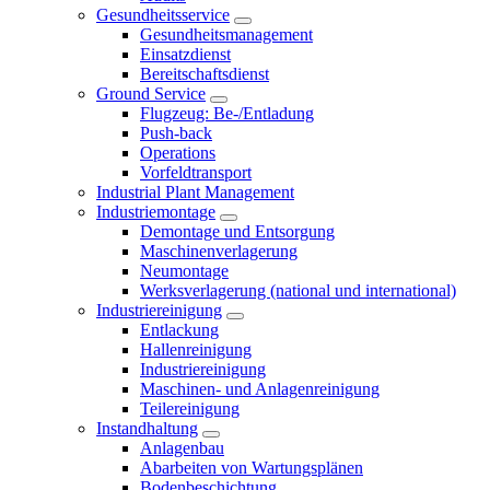
Gesundheitsservice
Gesundheitsmanagement
Einsatzdienst
Bereitschaftsdienst
Ground Service
Flugzeug: Be-/Entladung
Push-back
Operations
Vorfeldtransport
Industrial Plant Management
Industriemontage
Demontage und Entsorgung
Maschinenverlagerung
Neumontage
Werksverlagerung (national und international)
Industriereinigung
Entlackung
Hallenreinigung
Industriereinigung
Maschinen- und Anlagenreinigung
Teilereinigung
Instandhaltung
Anlagenbau
Abarbeiten von Wartungsplänen
Bodenbeschichtung