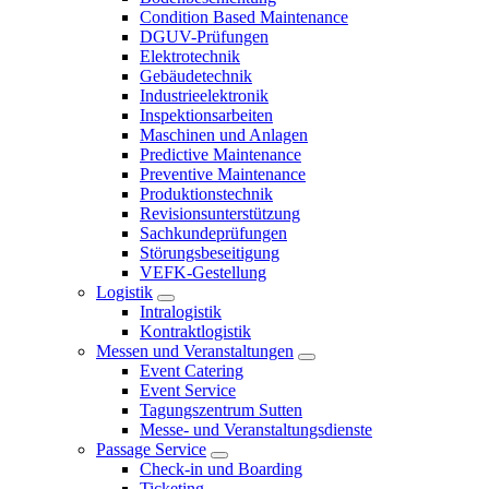
Condition Based Maintenance
DGUV-Prüfungen
Elektrotechnik
Gebäudetechnik
Industrieelektronik
Inspektionsarbeiten
Maschinen und Anlagen
Predictive Maintenance
Preventive Maintenance
Produktionstechnik
Revisionsunterstützung
Sachkundeprüfungen
Störungsbeseitigung
VEFK-Gestellung
Logistik
Intralogistik
Kontraktlogistik
Messen und Veranstaltungen
Event Catering
Event Service
Tagungszentrum Sutten
Messe- und Veranstaltungsdienste
Passage Service
Check-in und Boarding
Ticketing