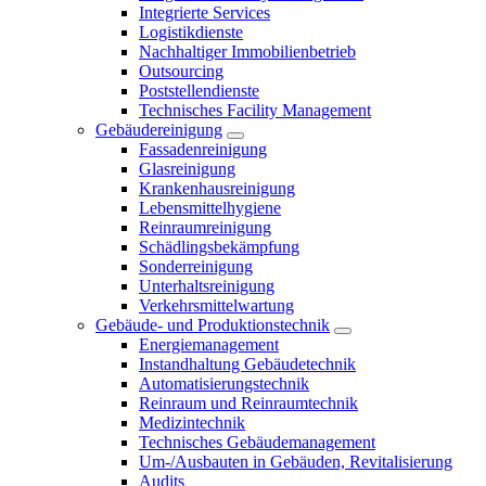
Integrierte Services
Logistikdienste
Nachhaltiger Immobilienbetrieb
Outsourcing
Poststellendienste
Technisches Facility Management
Gebäudereinigung
Fassadenreinigung
Glasreinigung
Krankenhausreinigung
Lebensmittelhygiene
Reinraumreinigung
Schädlingsbekämpfung
Sonderreinigung
Unterhaltsreinigung
Verkehrsmittelwartung
Gebäude- und Produktionstechnik
Energiemanagement
Instandhaltung Gebäudetechnik
Automatisierungstechnik
Reinraum und Reinraumtechnik
Medizintechnik
Technisches Gebäudemanagement
Um-/Ausbauten in Gebäuden, Revitalisierung
Audits