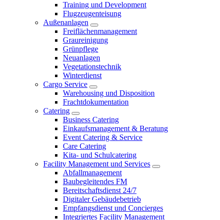
Training und Development
Flugzeugenteisung
Außenanlagen
Freiflächenmanagement
Graureinigung
Grünpflege
Neuanlagen
Vegetationstechnik
Winterdienst
Cargo Service
Warehousing und Disposition
Frachtdokumentation
Catering
Business Catering
Einkaufsmanagement & Beratung
Event Catering & Service
Care Catering
Kita- und Schulcatering
Facility Management und Services
Abfallmanagement
Baubegleitendes FM
Bereitschaftsdienst 24/7
Digitaler Gebäudebetrieb
Empfangsdienst und Concierges
Integriertes Facility Management