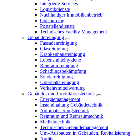
Integrierte Services
Logistikdienste
Nachhaltiger Immobilienbetrieb
Outsourcing
Poststellendienste
Technisches Facility Management
Gebäudereinigung
Fassadenreinigung
Glasreinigung
Krankenhausreinigung
Lebensmittelhygiene
Reinraumreinigung
Schädlingsbekämpfung
Sonderreinigung
Unterhaltsreinigung
Verkehrsmittelwartung
Gebäude- und Produktionstechnik
Energiemanagement
Instandhaltung Gebäudetechnik
Automatisierungstechnik
Reinraum und Reinraumtechnik
Medizintechnik
Technisches Gebäudemanagement
Um-/Ausbauten in Gebäuden, Revitalisierung
Audits