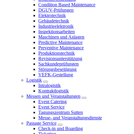
Condition Based Maintenance
DGUV-Prüfungen
Elektrotechnik
Gebäudetechnik
Industrieelektronik
Inspektionsarbeiten
Maschinen und Anlagen
Predictive Maintenance
Preventive Maintenance
Produktionstechnik
Revisionsunterstützung
Sachkundeprüfungen
Störungsbeseitigung
VEFK-Gestellung
Logistik
Intralogistik
Kontraktlogistik
Messen und Veranstaltungen
Event Catering
Event Service
Tagungszentrum Sutten
Messe- und Veranstaltungsdienste
Passage Service
Check-in und Boarding
Ticketing