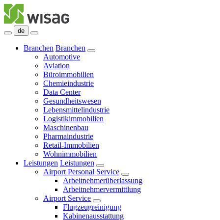
de
Branchen
Branchen
Automotive
Aviation
Büroimmobilien
Chemieindustrie
Data Center
Gesundheitswesen
Lebensmittelindustrie
Logistikimmobilien
Maschinenbau
Pharmaindustrie
Retail-Immobilien
Wohnimmobilien
Leistungen
Leistungen
Airport Personal Service
Arbeitnehmerüberlassung
Arbeitnehmervermittlung
Airport Service
Flugzeugreinigung
Kabinenausstattung