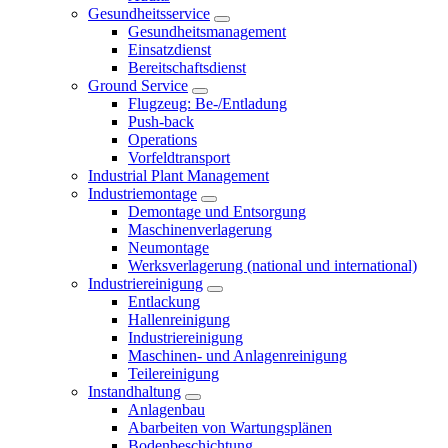
Gesundheitsservice
Gesundheitsmanagement
Einsatzdienst
Bereitschaftsdienst
Ground Service
Flugzeug: Be-/Entladung
Push-back
Operations
Vorfeldtransport
Industrial Plant Management
Industriemontage
Demontage und Entsorgung
Maschinenverlagerung
Neumontage
Werksverlagerung (national und international)
Industriereinigung
Entlackung
Hallenreinigung
Industriereinigung
Maschinen- und Anlagenreinigung
Teilereinigung
Instandhaltung
Anlagenbau
Abarbeiten von Wartungsplänen
Bodenbeschichtung