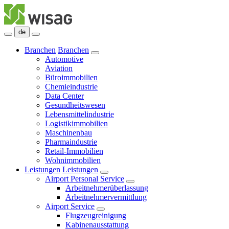
de
Branchen
Branchen
Automotive
Aviation
Büroimmobilien
Chemieindustrie
Data Center
Gesundheitswesen
Lebensmittelindustrie
Logistikimmobilien
Maschinenbau
Pharmaindustrie
Retail-Immobilien
Wohnimmobilien
Leistungen
Leistungen
Airport Personal Service
Arbeitnehmerüberlassung
Arbeitnehmervermittlung
Airport Service
Flugzeugreinigung
Kabinenausstattung