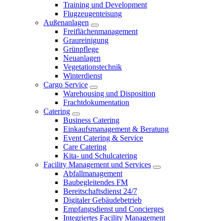
Training und Development
Flugzeugenteisung
Außenanlagen
Freiflächenmanagement
Graureinigung
Grünpflege
Neuanlagen
Vegetationstechnik
Winterdienst
Cargo Service
Warehousing und Disposition
Frachtdokumentation
Catering
Business Catering
Einkaufsmanagement & Beratung
Event Catering & Service
Care Catering
Kita- und Schulcatering
Facility Management und Services
Abfallmanagement
Baubegleitendes FM
Bereitschaftsdienst 24/7
Digitaler Gebäudebetrieb
Empfangsdienst und Concierges
Integriertes Facility Management