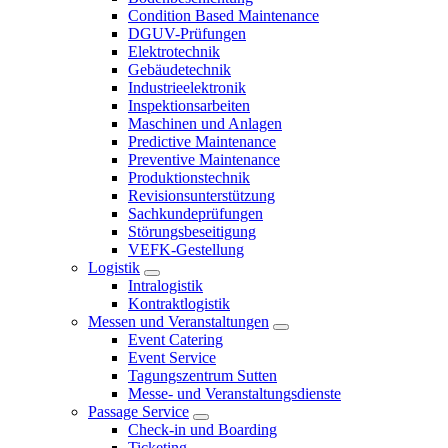
Condition Based Maintenance
DGUV-Prüfungen
Elektrotechnik
Gebäudetechnik
Industrieelektronik
Inspektionsarbeiten
Maschinen und Anlagen
Predictive Maintenance
Preventive Maintenance
Produktionstechnik
Revisionsunterstützung
Sachkundeprüfungen
Störungsbeseitigung
VEFK-Gestellung
Logistik
Intralogistik
Kontraktlogistik
Messen und Veranstaltungen
Event Catering
Event Service
Tagungszentrum Sutten
Messe- und Veranstaltungsdienste
Passage Service
Check-in und Boarding
Ticketing