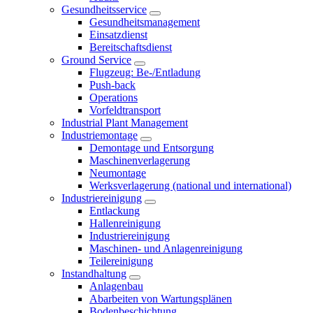
Gesundheitsservice
Gesundheitsmanagement
Einsatzdienst
Bereitschaftsdienst
Ground Service
Flugzeug: Be-/Entladung
Push-back
Operations
Vorfeldtransport
Industrial Plant Management
Industriemontage
Demontage und Entsorgung
Maschinenverlagerung
Neumontage
Werksverlagerung (national und international)
Industriereinigung
Entlackung
Hallenreinigung
Industriereinigung
Maschinen- und Anlagenreinigung
Teilereinigung
Instandhaltung
Anlagenbau
Abarbeiten von Wartungsplänen
Bodenbeschichtung