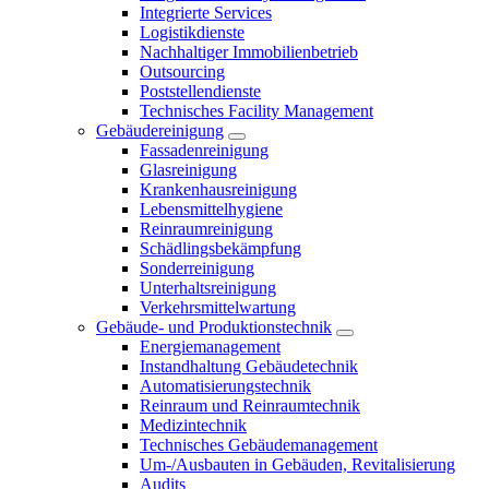
Integrierte Services
Logistikdienste
Nachhaltiger Immobilienbetrieb
Outsourcing
Poststellendienste
Technisches Facility Management
Gebäudereinigung
Fassadenreinigung
Glasreinigung
Krankenhausreinigung
Lebensmittelhygiene
Reinraumreinigung
Schädlingsbekämpfung
Sonderreinigung
Unterhaltsreinigung
Verkehrsmittelwartung
Gebäude- und Produktionstechnik
Energiemanagement
Instandhaltung Gebäudetechnik
Automatisierungstechnik
Reinraum und Reinraumtechnik
Medizintechnik
Technisches Gebäudemanagement
Um-/Ausbauten in Gebäuden, Revitalisierung
Audits