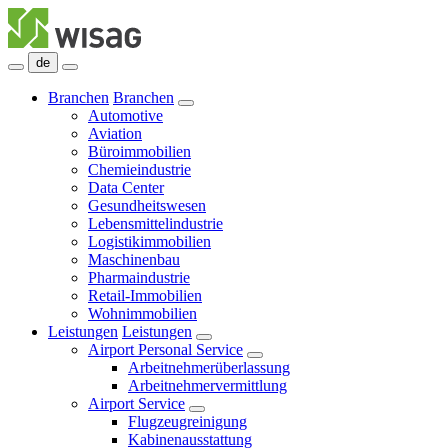
de
Branchen
Branchen
Automotive
Aviation
Büroimmobilien
Chemieindustrie
Data Center
Gesundheitswesen
Lebensmittelindustrie
Logistikimmobilien
Maschinenbau
Pharmaindustrie
Retail-Immobilien
Wohnimmobilien
Leistungen
Leistungen
Airport Personal Service
Arbeitnehmerüberlassung
Arbeitnehmervermittlung
Airport Service
Flugzeugreinigung
Kabinenausstattung