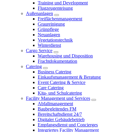
Training und Development
Flugzeugenteisung
Außenanlagen
Freiflächenmanagement
Graureinigung
Grünpflege
Neuanlagen
Vegetationstechnik
Winterdienst
Cargo Service
Warehousing und Disposition
Frachtdokumentation
Catering
Business Catering
Einkaufsmanagement & Beratung
Event Catering & Service
Care Catering
Kita- und Schulcatering
Facility Management und Services
Abfallmanagement
Baubegleitendes FM
Bereitschaftsdienst 24/7
Digitaler Gebäudebetrieb
Empfangsdienst und Concierges
Integriertes Facility Management