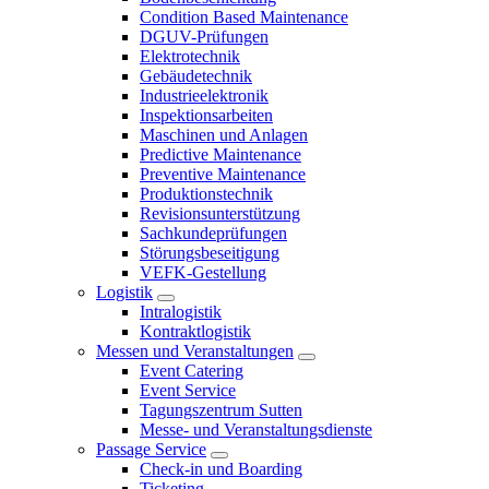
Condition Based Maintenance
DGUV-Prüfungen
Elektrotechnik
Gebäudetechnik
Industrieelektronik
Inspektionsarbeiten
Maschinen und Anlagen
Predictive Maintenance
Preventive Maintenance
Produktionstechnik
Revisionsunterstützung
Sachkundeprüfungen
Störungsbeseitigung
VEFK-Gestellung
Logistik
Intralogistik
Kontraktlogistik
Messen und Veranstaltungen
Event Catering
Event Service
Tagungszentrum Sutten
Messe- und Veranstaltungsdienste
Passage Service
Check-in und Boarding
Ticketing