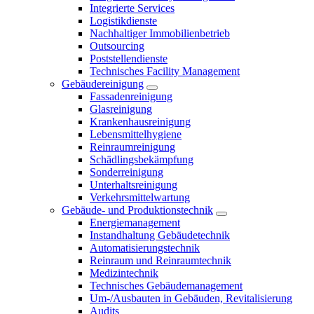
Integrierte Services
Logistikdienste
Nachhaltiger Immobilienbetrieb
Outsourcing
Poststellendienste
Technisches Facility Management
Gebäudereinigung
Fassadenreinigung
Glasreinigung
Krankenhausreinigung
Lebensmittelhygiene
Reinraumreinigung
Schädlingsbekämpfung
Sonderreinigung
Unterhaltsreinigung
Verkehrsmittelwartung
Gebäude- und Produktionstechnik
Energiemanagement
Instandhaltung Gebäudetechnik
Automatisierungstechnik
Reinraum und Reinraumtechnik
Medizintechnik
Technisches Gebäudemanagement
Um-/Ausbauten in Gebäuden, Revitalisierung
Audits