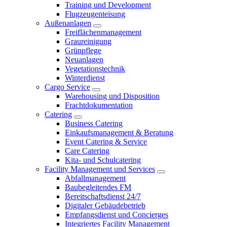
Training und Development
Flugzeugenteisung
Außenanlagen
Freiflächenmanagement
Graureinigung
Grünpflege
Neuanlagen
Vegetationstechnik
Winterdienst
Cargo Service
Warehousing und Disposition
Frachtdokumentation
Catering
Business Catering
Einkaufsmanagement & Beratung
Event Catering & Service
Care Catering
Kita- und Schulcatering
Facility Management und Services
Abfallmanagement
Baubegleitendes FM
Bereitschaftsdienst 24/7
Digitaler Gebäudebetrieb
Empfangsdienst und Concierges
Integriertes Facility Management