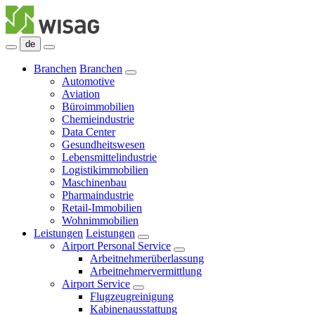
de
Branchen
Branchen
Automotive
Aviation
Büroimmobilien
Chemieindustrie
Data Center
Gesundheitswesen
Lebensmittelindustrie
Logistikimmobilien
Maschinenbau
Pharmaindustrie
Retail-Immobilien
Wohnimmobilien
Leistungen
Leistungen
Airport Personal Service
Arbeitnehmerüberlassung
Arbeitnehmervermittlung
Airport Service
Flugzeugreinigung
Kabinenausstattung