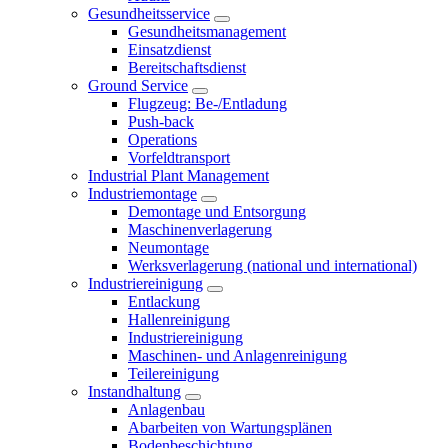
Gesundheitsservice
Gesundheitsmanagement
Einsatzdienst
Bereitschaftsdienst
Ground Service
Flugzeug: Be-/Entladung
Push-back
Operations
Vorfeldtransport
Industrial Plant Management
Industriemontage
Demontage und Entsorgung
Maschinenverlagerung
Neumontage
Werksverlagerung (national und international)
Industriereinigung
Entlackung
Hallenreinigung
Industriereinigung
Maschinen- und Anlagenreinigung
Teilereinigung
Instandhaltung
Anlagenbau
Abarbeiten von Wartungsplänen
Bodenbeschichtung