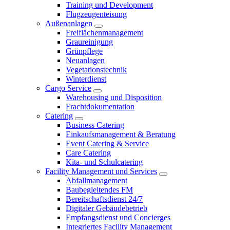
Training und Development
Flugzeugenteisung
Außenanlagen
Freiflächenmanagement
Graureinigung
Grünpflege
Neuanlagen
Vegetationstechnik
Winterdienst
Cargo Service
Warehousing und Disposition
Frachtdokumentation
Catering
Business Catering
Einkaufsmanagement & Beratung
Event Catering & Service
Care Catering
Kita- und Schulcatering
Facility Management und Services
Abfallmanagement
Baubegleitendes FM
Bereitschaftsdienst 24/7
Digitaler Gebäudebetrieb
Empfangsdienst und Concierges
Integriertes Facility Management