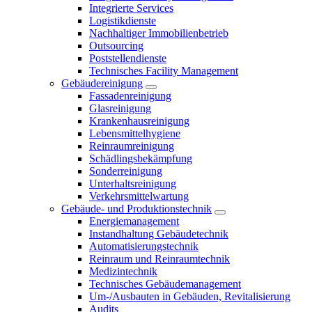
Integrierte Services
Logistikdienste
Nachhaltiger Immobilienbetrieb
Outsourcing
Poststellendienste
Technisches Facility Management
Gebäudereinigung
Fassadenreinigung
Glasreinigung
Krankenhausreinigung
Lebensmittelhygiene
Reinraumreinigung
Schädlingsbekämpfung
Sonderreinigung
Unterhaltsreinigung
Verkehrsmittelwartung
Gebäude- und Produktionstechnik
Energiemanagement
Instandhaltung Gebäudetechnik
Automatisierungstechnik
Reinraum und Reinraumtechnik
Medizintechnik
Technisches Gebäudemanagement
Um-/Ausbauten in Gebäuden, Revitalisierung
Audits