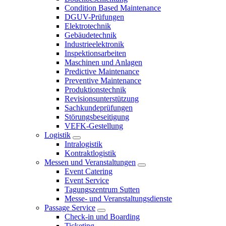
Condition Based Maintenance
DGUV-Prüfungen
Elektrotechnik
Gebäudetechnik
Industrieelektronik
Inspektionsarbeiten
Maschinen und Anlagen
Predictive Maintenance
Preventive Maintenance
Produktionstechnik
Revisionsunterstützung
Sachkundeprüfungen
Störungsbeseitigung
VEFK-Gestellung
Logistik
Intralogistik
Kontraktlogistik
Messen und Veranstaltungen
Event Catering
Event Service
Tagungszentrum Sutten
Messe- und Veranstaltungsdienste
Passage Service
Check-in und Boarding
Ticketing