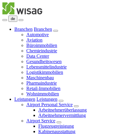
de
Branchen
Branchen
Automotive
Aviation
Büroimmobilien
Chemieindustrie
Data Center
Gesundheitswesen
Lebensmittelindustrie
Logistikimmobilien
Maschinenbau
Pharmaindustrie
Retail-Immobilien
Wohnimmobilien
Leistungen
Leistungen
Airport Personal Service
Arbeitnehmerüberlassung
Arbeitnehmervermittlung
Airport Service
Flugzeugreinigung
Kabinenausstattung