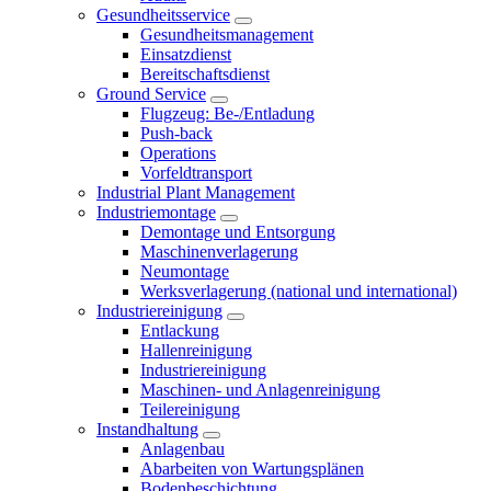
Gesundheitsservice
Gesundheitsmanagement
Einsatzdienst
Bereitschaftsdienst
Ground Service
Flugzeug: Be-/Entladung
Push-back
Operations
Vorfeldtransport
Industrial Plant Management
Industriemontage
Demontage und Entsorgung
Maschinenverlagerung
Neumontage
Werksverlagerung (national und international)
Industriereinigung
Entlackung
Hallenreinigung
Industriereinigung
Maschinen- und Anlagenreinigung
Teilereinigung
Instandhaltung
Anlagenbau
Abarbeiten von Wartungsplänen
Bodenbeschichtung