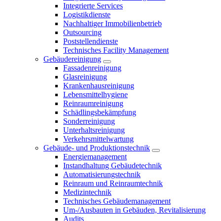
Integrierte Services
Logistikdienste
Nachhaltiger Immobilienbetrieb
Outsourcing
Poststellendienste
Technisches Facility Management
Gebäudereinigung
Fassadenreinigung
Glasreinigung
Krankenhausreinigung
Lebensmittelhygiene
Reinraumreinigung
Schädlingsbekämpfung
Sonderreinigung
Unterhaltsreinigung
Verkehrsmittelwartung
Gebäude- und Produktionstechnik
Energiemanagement
Instandhaltung Gebäudetechnik
Automatisierungstechnik
Reinraum und Reinraumtechnik
Medizintechnik
Technisches Gebäudemanagement
Um-/Ausbauten in Gebäuden, Revitalisierung
Audits