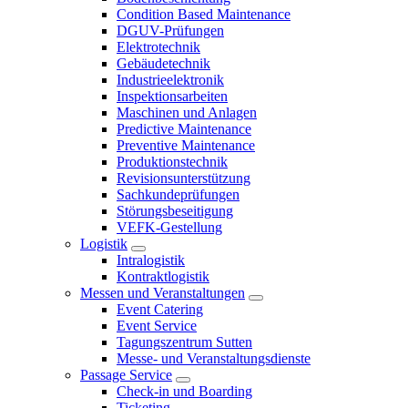
Condition Based Maintenance
DGUV-Prüfungen
Elektrotechnik
Gebäudetechnik
Industrieelektronik
Inspektionsarbeiten
Maschinen und Anlagen
Predictive Maintenance
Preventive Maintenance
Produktionstechnik
Revisionsunterstützung
Sachkundeprüfungen
Störungsbeseitigung
VEFK-Gestellung
Logistik
Intralogistik
Kontraktlogistik
Messen und Veranstaltungen
Event Catering
Event Service
Tagungszentrum Sutten
Messe- und Veranstaltungsdienste
Passage Service
Check-in und Boarding
Ticketing