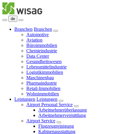
de
Branchen
Branchen
Automotive
Aviation
Büroimmobilien
Chemieindustrie
Data Center
Gesundheitswesen
Lebensmittelindustrie
Logistikimmobilien
Maschinenbau
Pharmaindustrie
Retail-Immobilien
Wohnimmobilien
Leistungen
Leistungen
Airport Personal Service
Arbeitnehmerüberlassung
Arbeitnehmervermittlung
Airport Service
Flugzeugreinigung
Kabinenausstattung