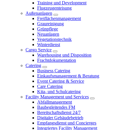
Training und Development
Flugzeugenteisung
Außenanlagen
Freiflächenmanagement
Graureinigung
Grünpflege
Neuanlagen
Vegetationstechnik
Winterdienst
Cargo Service
Warehousing und Disposition
Frachtdokumentation
Catering
Business Catering
Einkaufsmanagement & Beratung
Event Catering & Service
Care Catering
Kita- und Schulcatering
Facility Management und Services
Abfallmanagement
Baubegleitendes FM
Bereitschaftsdienst 24/7
Digitaler Gebäudebetrieb
Empfangsdienst und Concierges
Integriertes Facility Management