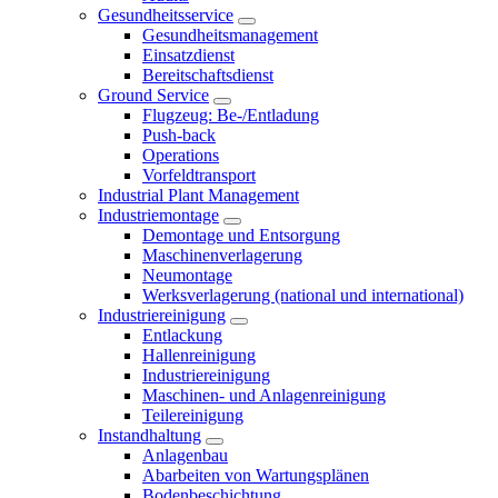
Gesundheitsservice
Gesundheitsmanagement
Einsatzdienst
Bereitschaftsdienst
Ground Service
Flugzeug: Be-/Entladung
Push-back
Operations
Vorfeldtransport
Industrial Plant Management
Industriemontage
Demontage und Entsorgung
Maschinenverlagerung
Neumontage
Werksverlagerung (national und international)
Industriereinigung
Entlackung
Hallenreinigung
Industriereinigung
Maschinen- und Anlagenreinigung
Teilereinigung
Instandhaltung
Anlagenbau
Abarbeiten von Wartungsplänen
Bodenbeschichtung