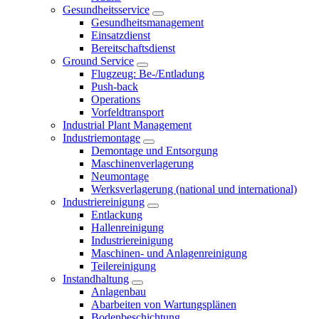
Gesundheitsservice
Gesundheitsmanagement
Einsatzdienst
Bereitschaftsdienst
Ground Service
Flugzeug: Be-/Entladung
Push-back
Operations
Vorfeldtransport
Industrial Plant Management
Industriemontage
Demontage und Entsorgung
Maschinenverlagerung
Neumontage
Werksverlagerung (national und international)
Industriereinigung
Entlackung
Hallenreinigung
Industriereinigung
Maschinen- und Anlagenreinigung
Teilereinigung
Instandhaltung
Anlagenbau
Abarbeiten von Wartungsplänen
Bodenbeschichtung