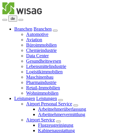
de
Branchen
Branchen
Automotive
Aviation
Büroimmobilien
Chemieindustrie
Data Center
Gesundheitswesen
Lebensmittelindustrie
Logistikimmobilien
Maschinenbau
Pharmaindustrie
Retail-Immobilien
Wohnimmobilien
Leistungen
Leistungen
Airport Personal Service
Arbeitnehmerüberlassung
Arbeitnehmervermittlung
Airport Service
Flugzeugreinigung
Kabinenausstattung