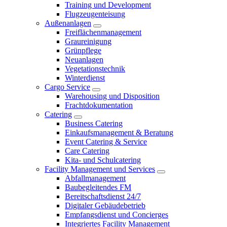
Training und Development
Flugzeugenteisung
Außenanlagen
Freiflächenmanagement
Graureinigung
Grünpflege
Neuanlagen
Vegetationstechnik
Winterdienst
Cargo Service
Warehousing und Disposition
Frachtdokumentation
Catering
Business Catering
Einkaufsmanagement & Beratung
Event Catering & Service
Care Catering
Kita- und Schulcatering
Facility Management und Services
Abfallmanagement
Baubegleitendes FM
Bereitschaftsdienst 24/7
Digitaler Gebäudebetrieb
Empfangsdienst und Concierges
Integriertes Facility Management