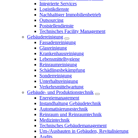
Integrierte Services
Logistikdienste
Nachhaltiger Immobilienbetrieb
Outsourcing
Poststellendienste
Technisches Facility Management
Gebäudereinigung
Fassadenreinigung
Glasreinigung
Krankenhausreinigung
Lebensmittelhygiene
Reinraumreinigung
Schädlingsbekämpfung
Sonderreinigung
Unterhaltsreinigung
Verkehrsmittelwartung
Gebäude- und Produktionstechnik
Energiemanagement
Instandhaltung Gebäudetechnik
Automatisierungstechnik
Reinraum und Reinraumtechnik
Medizintechnik
Technisches Gebäudemanagement
Um-/Ausbauten in Gebäuden, Revitalisierung
Audits