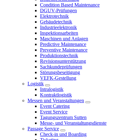
Condition Based Maintenance
DGUV-Prüfungen
Elektrotechnik
Gebäudetechnik
Industrieelektronik
Inspektionsarbeiten
Maschinen und Anlagen
Predictive Maintenance
Preventive Maintenance
Produktionstechnik
Revisionsunterstützung
Sachkundeprüfungen
Störungsbeseitigung
VEFK-Gestellung
Logistik
Intralogistik
Kontraktlogistik
Messen und Veranstaltungen
Event Catering
Event Service
Tagungszentrum Sutten
Messe- und Veranstaltungsdienste
Passage Service
Check-in und Boarding
Ticketing