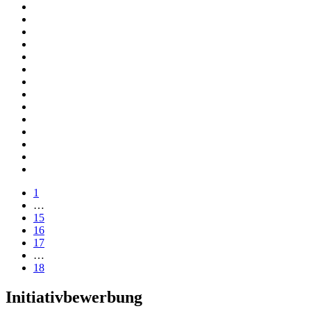
1
…
15
16
17
…
18
Initiativbewerbung