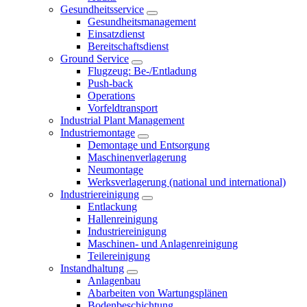
Gesundheitsservice
Gesundheitsmanagement
Einsatzdienst
Bereitschaftsdienst
Ground Service
Flugzeug: Be-/Entladung
Push-back
Operations
Vorfeldtransport
Industrial Plant Management
Industriemontage
Demontage und Entsorgung
Maschinenverlagerung
Neumontage
Werksverlagerung (national und international)
Industriereinigung
Entlackung
Hallenreinigung
Industriereinigung
Maschinen- und Anlagenreinigung
Teilereinigung
Instandhaltung
Anlagenbau
Abarbeiten von Wartungsplänen
Bodenbeschichtung