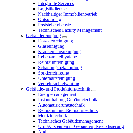
Integrierte Services
Logistikdienste
Nachhaltiger Immobilienbetrieb
Outsourcing
Poststellendienste
Technisches Facility Management
Gebäudereinigung
Fassadenreinigung
Glasreinigung
Krankenhausreinigung
Lebensmittelhygiene
Reinraumreinigung
Schädlingsbekämpfung
Sonderreinigung
Unterhaltsreinigung
Verkehrsmittelwartung
Gebäude- und Produktionstechnik
Energiemanagement
Instandhaltung Gebäudetechnik
Automatisierungstechnik
Reinraum und Reinraumtechnik
Medizintechnik
Technisches Gebäudemanagement
Um-/Ausbauten in Gebäuden, Revitalisierung
Audits