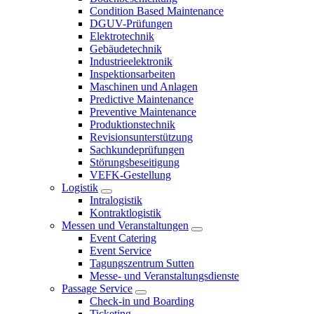
Condition Based Maintenance
DGUV-Prüfungen
Elektrotechnik
Gebäudetechnik
Industrieelektronik
Inspektionsarbeiten
Maschinen und Anlagen
Predictive Maintenance
Preventive Maintenance
Produktionstechnik
Revisionsunterstützung
Sachkundeprüfungen
Störungsbeseitigung
VEFK-Gestellung
Logistik
Intralogistik
Kontraktlogistik
Messen und Veranstaltungen
Event Catering
Event Service
Tagungszentrum Sutten
Messe- und Veranstaltungsdienste
Passage Service
Check-in und Boarding
Ticketing