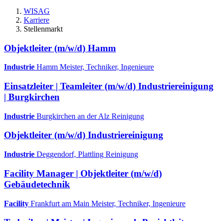
WISAG
Karriere
Stellenmarkt
Objektleiter (m/w/d) Hamm
Industrie
Hamm
Meister, Techniker, Ingenieure
Einsatzleiter | Teamleiter (m/w/d) Industriereinigung
| Burgkirchen
Industrie
Burgkirchen an der Alz
Reinigung
Objektleiter (m/w/d) Industriereinigung
Industrie
Deggendorf, Plattling
Reinigung
Facility Manager | Objektleiter (m/w/d)
Gebäudetechnik
Facility
Frankfurt am Main
Meister, Techniker, Ingenieure