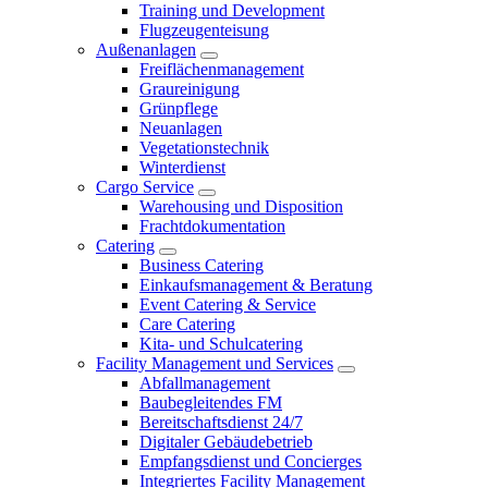
Training und Development
Flugzeugenteisung
Außenanlagen
Freiflächenmanagement
Graureinigung
Grünpflege
Neuanlagen
Vegetationstechnik
Winterdienst
Cargo Service
Warehousing und Disposition
Frachtdokumentation
Catering
Business Catering
Einkaufsmanagement & Beratung
Event Catering & Service
Care Catering
Kita- und Schulcatering
Facility Management und Services
Abfallmanagement
Baubegleitendes FM
Bereitschaftsdienst 24/7
Digitaler Gebäudebetrieb
Empfangsdienst und Concierges
Integriertes Facility Management