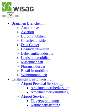
de
Branchen
Branchen
Automotive
Aviation
Büroimmobilien
Chemieindustrie
Data Center
Gesundheitswesen
Lebensmittelindustrie
Logistikimmobilien
Maschinenbau
Pharmaindustrie
Retail-Immobilien
Wohnimmobilien
Leistungen
Leistungen
Airport Personal Service
Arbeitnehmerüberlassung
Arbeitnehmervermittlung
Airport Service
Flugzeugreinigung
Kabinenausstattung