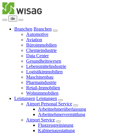
de
Branchen
Branchen
Automotive
Aviation
Büroimmobilien
Chemieindustrie
Data Center
Gesundheitswesen
Lebensmittelindustrie
Logistikimmobilien
Maschinenbau
Pharmaindustrie
Retail-Immobilien
Wohnimmobilien
Leistungen
Leistungen
Airport Personal Service
Arbeitnehmerüberlassung
Arbeitnehmervermittlung
Airport Service
Flugzeugreinigung
Kabinenausstattung