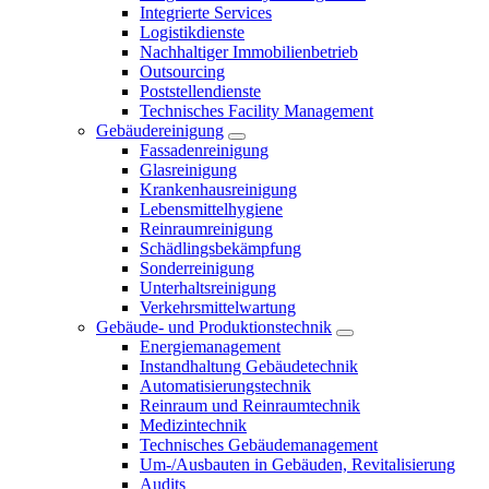
Integrierte Services
Logistikdienste
Nachhaltiger Immobilienbetrieb
Outsourcing
Poststellendienste
Technisches Facility Management
Gebäudereinigung
Fassadenreinigung
Glasreinigung
Krankenhausreinigung
Lebensmittelhygiene
Reinraumreinigung
Schädlingsbekämpfung
Sonderreinigung
Unterhaltsreinigung
Verkehrsmittelwartung
Gebäude- und Produktionstechnik
Energiemanagement
Instandhaltung Gebäudetechnik
Automatisierungstechnik
Reinraum und Reinraumtechnik
Medizintechnik
Technisches Gebäudemanagement
Um-/Ausbauten in Gebäuden, Revitalisierung
Audits