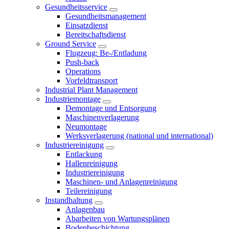
Gesundheitsservice
Gesundheitsmanagement
Einsatzdienst
Bereitschaftsdienst
Ground Service
Flugzeug: Be-/Entladung
Push-back
Operations
Vorfeldtransport
Industrial Plant Management
Industriemontage
Demontage und Entsorgung
Maschinenverlagerung
Neumontage
Werksverlagerung (national und international)
Industriereinigung
Entlackung
Hallenreinigung
Industriereinigung
Maschinen- und Anlagenreinigung
Teilereinigung
Instandhaltung
Anlagenbau
Abarbeiten von Wartungsplänen
Bodenbeschichtung