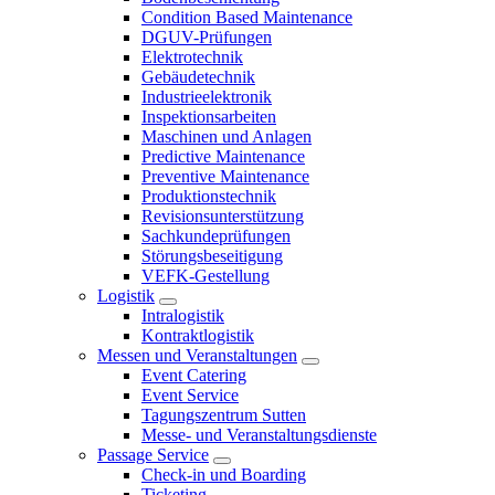
Condition Based Maintenance
DGUV-Prüfungen
Elektrotechnik
Gebäudetechnik
Industrieelektronik
Inspektionsarbeiten
Maschinen und Anlagen
Predictive Maintenance
Preventive Maintenance
Produktionstechnik
Revisionsunterstützung
Sachkundeprüfungen
Störungsbeseitigung
VEFK-Gestellung
Logistik
Intralogistik
Kontraktlogistik
Messen und Veranstaltungen
Event Catering
Event Service
Tagungszentrum Sutten
Messe- und Veranstaltungsdienste
Passage Service
Check-in und Boarding
Ticketing