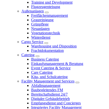
Training und Development
Flugzeugenteisung
Außenanlagen
Freiflächenmanagement
Graureinigung
Grünpflege
Neuanlagen
Vegetationstechnik
Winterdienst
Cargo Service
Warehousing und Disposition
Frachtdokumentation
Catering
Business Catering
Einkaufsmanagement & Beratung
Event Catering & Service
Care Catering
Kita- und Schulcatering
Facility Management und Services
Abfallmanagement
Baubegleitendes FM
Bereitschaftsdienst 24/7
Digitaler Gebäudebetrieb
Empfangsdienst und Concierges
Integriertes Facility Management