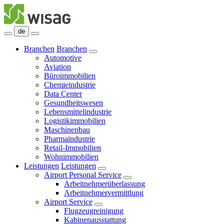
de
Branchen
Branchen
Automotive
Aviation
Büroimmobilien
Chemieindustrie
Data Center
Gesundheitswesen
Lebensmittelindustrie
Logistikimmobilien
Maschinenbau
Pharmaindustrie
Retail-Immobilien
Wohnimmobilien
Leistungen
Leistungen
Airport Personal Service
Arbeitnehmerüberlassung
Arbeitnehmervermittlung
Airport Service
Flugzeugreinigung
Kabinenausstattung