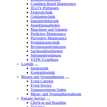
Condition Based Maintenance
DGUV-Prüfungen
Elektrotechnik
Gebäudetechnik
Industrieelektronik
Inspektionsarbeiten
Maschinen und Anlagen
Predictive Maintenance
Preventive Maintenance
Produktionstechnik
Revisionsunterstützung
Sachkundeprüfungen
Störungsbeseitigung
VEFK-Gestellung
Logistik
Intralogistik
Kontraktlogistik
Messen und Veranstaltungen
Event Catering
Event Service
Tagungszentrum Sutten
Messe- und Veranstaltungsdienste
Passage Service
Check-in und Boarding
Ticketing