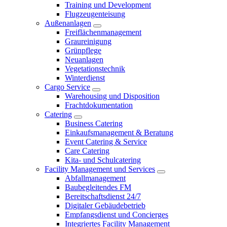
Training und Development
Flugzeugenteisung
Außenanlagen
Freiflächenmanagement
Graureinigung
Grünpflege
Neuanlagen
Vegetationstechnik
Winterdienst
Cargo Service
Warehousing und Disposition
Frachtdokumentation
Catering
Business Catering
Einkaufsmanagement & Beratung
Event Catering & Service
Care Catering
Kita- und Schulcatering
Facility Management und Services
Abfallmanagement
Baubegleitendes FM
Bereitschaftsdienst 24/7
Digitaler Gebäudebetrieb
Empfangsdienst und Concierges
Integriertes Facility Management