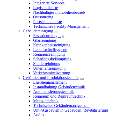
Integrierte Services
Logistikdienste
Nachhaltiger Immobilienbetrieb
Outsourcing
Poststellendienste
Technisches Facility Management
Gebäudereinigung
Fassadenreinigung
Glasreinigung
Krankenhausreinigung
Lebensmittelhygiene
Reinraumreinigung
Schädlingsbekämpfung
Sonderreinigung
Unterhaltsreinigung
Verkehrsmittelwartung
Gebäude- und Produktionstechnik
Energiemanagement
Instandhaltung Gebäudetechnik
Automatisierungstechnik
Reinraum und Reinraumtechnik
Medizintechnik
Technisches Gebäudemanagement
Um-/Ausbauten in Gebäuden, Revitalisierung
Audits