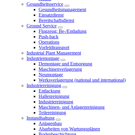
Gesundheitsservice
Gesundheitsmanagement
Einsatzdienst
Bereitschaftsdienst
Ground Service
Flugzeug: Be-/Entladung
Push-back
Operations
Vorfeldtransport
Industrial Plant Management
Industriemontage
Demontage und Entsorgung
Maschinenverlagerung
Neumontage
Werksverlagerung (national und international)
Industriereinigung
Entlackung
Hallenreinigung
Industriereinigung
Maschinen- und Anlagenreinigung
Teilereinigung
Instandhaltung
Anlagenbau
Abarbeiten von Wartungsplänen
Bodenbeschichtung