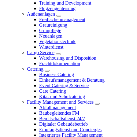
Training und Development
Flugzeugenteisung
Außenanlagen
Freiflächenmanagement
Graureinigung
Grünpflege
Neuanlagen
Vegetationstechnik
Winterdienst
Cargo Service
Warehousing und Disposition
Frachtdokumentation
Catering
Business Catering
Einkaufsmanagement & Beratung
Event Catering & Service
Care Catering
Kita- und Schulcatering
Facility Management und Services
Abfallmanagement
Baubegleitendes FM
Bereitschaftsdienst 24/7
Digitaler Gebäudebetrieb
Empfangsdienst und Concierges
Integriertes Facility Management