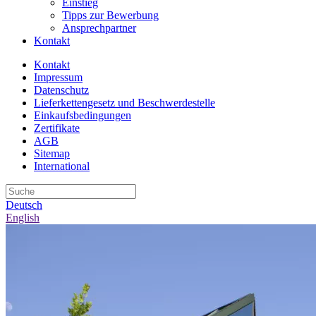
Einstieg
Tipps zur Bewerbung
Ansprechpartner
Kontakt
Kontakt
Impressum
Datenschutz
Lieferkettengesetz und Beschwerdestelle
Einkaufsbedingungen
Zertifikate
AGB
Sitemap
International
Deutsch
English