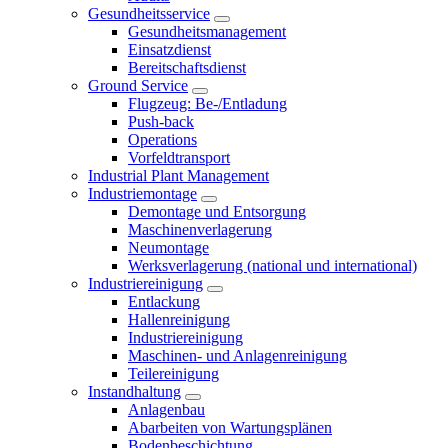
Gesundheitsservice
Gesundheitsmanagement
Einsatzdienst
Bereitschaftsdienst
Ground Service
Flugzeug: Be-/Entladung
Push-back
Operations
Vorfeldtransport
Industrial Plant Management
Industriemontage
Demontage und Entsorgung
Maschinenverlagerung
Neumontage
Werksverlagerung (national und international)
Industriereinigung
Entlackung
Hallenreinigung
Industriereinigung
Maschinen- und Anlagenreinigung
Teilereinigung
Instandhaltung
Anlagenbau
Abarbeiten von Wartungsplänen
Bodenbeschichtung