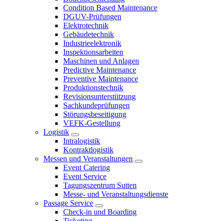
Condition Based Maintenance
DGUV-Prüfungen
Elektrotechnik
Gebäudetechnik
Industrieelektronik
Inspektionsarbeiten
Maschinen und Anlagen
Predictive Maintenance
Preventive Maintenance
Produktionstechnik
Revisionsunterstützung
Sachkundeprüfungen
Störungsbeseitigung
VEFK-Gestellung
Logistik
Intralogistik
Kontraktlogistik
Messen und Veranstaltungen
Event Catering
Event Service
Tagungszentrum Sutten
Messe- und Veranstaltungsdienste
Passage Service
Check-in und Boarding
Ticketing