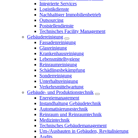
Integrierte Services
Logistikdienste
Nachhaltiger Immobilienbetrieb
Outsourcing
Poststellendienste
Technisches Facility Management
Gebäudereinigung
Fassadenreinigung
Glasreinigung
Krankenhausreinigung
Lebensmittelhygiene
Reinraumreinigung
Schädlingsbekämpfung
Sonderreinigung
Unterhaltsreinigung
Verkehrsmittelwartung
Gebäude- und Produktionstechnik
Energiemanagement
Instandhaltung Gebäudetechnik
Automatisierungstechnik
Reinraum und Reinraumtechnik
Medizintechnik
Technisches Gebäudemanagement
Um-/Ausbauten in Gebäuden, Revitalisierung
Audits