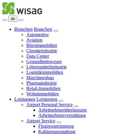
de
Branchen
Branchen
Automotive
Aviation
Büroimmobilien
Chemieindustrie
Data Center
Gesundheitswesen
Lebensmittelindustrie
Logistikimmobilien
Maschinenbau
Pharmaindustrie
Retail-Immobilien
Wohnimmobilien
Leistungen
Leistungen
Airport Personal Service
Arbeitnehmerüberlassung
Arbeitnehmervermittlung
Airport Service
Flugzeugreinigung
Kabinenausstattung