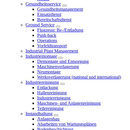
Gesundheitsservice
Gesundheitsmanagement
Einsatzdienst
Bereitschaftsdienst
Ground Service
Flugzeug: Be-/Entladung
Push-back
Operations
Vorfeldtransport
Industrial Plant Management
Industriemontage
Demontage und Entsorgung
Maschinenverlagerung
Neumontage
Werksverlagerung (national und international)
Industriereinigung
Entlackung
Hallenreinigung
Industriereinigung
Maschinen- und Anlagenreinigung
Teilereinigung
Instandhaltung
Anlagenbau
Abarbeiten von Wartungsplänen
Bodenbeschichtung