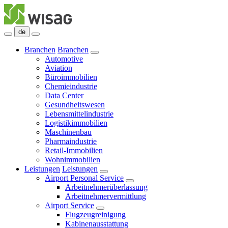
de
Branchen
Branchen
Automotive
Aviation
Büroimmobilien
Chemieindustrie
Data Center
Gesundheitswesen
Lebensmittelindustrie
Logistikimmobilien
Maschinenbau
Pharmaindustrie
Retail-Immobilien
Wohnimmobilien
Leistungen
Leistungen
Airport Personal Service
Arbeitnehmerüberlassung
Arbeitnehmervermittlung
Airport Service
Flugzeugreinigung
Kabinenausstattung