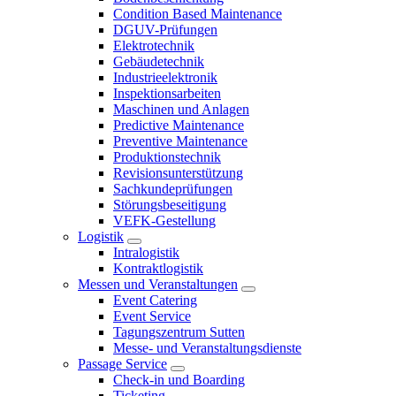
Condition Based Maintenance
DGUV-Prüfungen
Elektrotechnik
Gebäudetechnik
Industrieelektronik
Inspektionsarbeiten
Maschinen und Anlagen
Predictive Maintenance
Preventive Maintenance
Produktionstechnik
Revisionsunterstützung
Sachkundeprüfungen
Störungsbeseitigung
VEFK-Gestellung
Logistik
Intralogistik
Kontraktlogistik
Messen und Veranstaltungen
Event Catering
Event Service
Tagungszentrum Sutten
Messe- und Veranstaltungsdienste
Passage Service
Check-in und Boarding
Ticketing