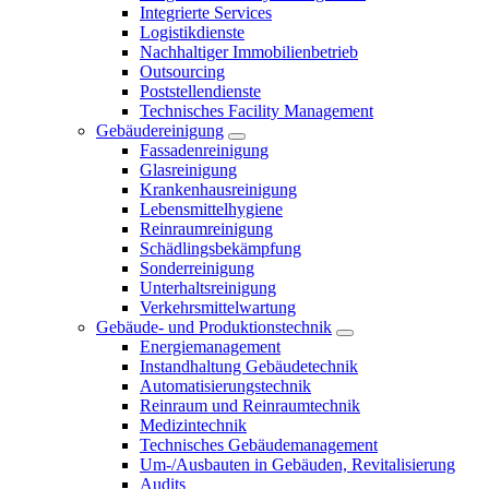
Integrierte Services
Logistikdienste
Nachhaltiger Immobilienbetrieb
Outsourcing
Poststellendienste
Technisches Facility Management
Gebäudereinigung
Fassadenreinigung
Glasreinigung
Krankenhausreinigung
Lebensmittelhygiene
Reinraumreinigung
Schädlingsbekämpfung
Sonderreinigung
Unterhaltsreinigung
Verkehrsmittelwartung
Gebäude- und Produktionstechnik
Energiemanagement
Instandhaltung Gebäudetechnik
Automatisierungstechnik
Reinraum und Reinraumtechnik
Medizintechnik
Technisches Gebäudemanagement
Um-/Ausbauten in Gebäuden, Revitalisierung
Audits