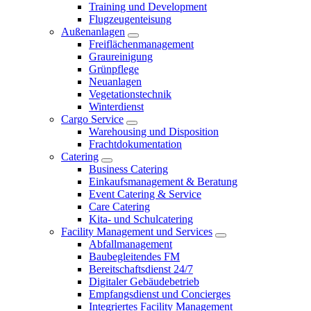
Training und Development
Flugzeugenteisung
Außenanlagen
Freiflächenmanagement
Graureinigung
Grünpflege
Neuanlagen
Vegetationstechnik
Winterdienst
Cargo Service
Warehousing und Disposition
Frachtdokumentation
Catering
Business Catering
Einkaufsmanagement & Beratung
Event Catering & Service
Care Catering
Kita- und Schulcatering
Facility Management und Services
Abfallmanagement
Baubegleitendes FM
Bereitschaftsdienst 24/7
Digitaler Gebäudebetrieb
Empfangsdienst und Concierges
Integriertes Facility Management