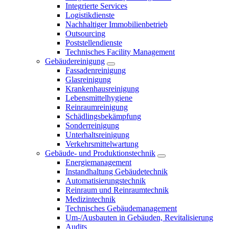
Integrierte Services
Logistikdienste
Nachhaltiger Immobilienbetrieb
Outsourcing
Poststellendienste
Technisches Facility Management
Gebäudereinigung
Fassadenreinigung
Glasreinigung
Krankenhausreinigung
Lebensmittelhygiene
Reinraumreinigung
Schädlingsbekämpfung
Sonderreinigung
Unterhaltsreinigung
Verkehrsmittelwartung
Gebäude- und Produktionstechnik
Energiemanagement
Instandhaltung Gebäudetechnik
Automatisierungstechnik
Reinraum und Reinraumtechnik
Medizintechnik
Technisches Gebäudemanagement
Um-/Ausbauten in Gebäuden, Revitalisierung
Audits