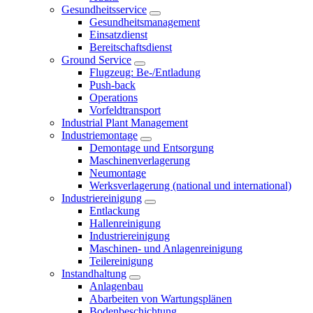
Gesundheitsservice
Gesundheitsmanagement
Einsatzdienst
Bereitschaftsdienst
Ground Service
Flugzeug: Be-/Entladung
Push-back
Operations
Vorfeldtransport
Industrial Plant Management
Industriemontage
Demontage und Entsorgung
Maschinenverlagerung
Neumontage
Werksverlagerung (national und international)
Industriereinigung
Entlackung
Hallenreinigung
Industriereinigung
Maschinen- und Anlagenreinigung
Teilereinigung
Instandhaltung
Anlagenbau
Abarbeiten von Wartungsplänen
Bodenbeschichtung