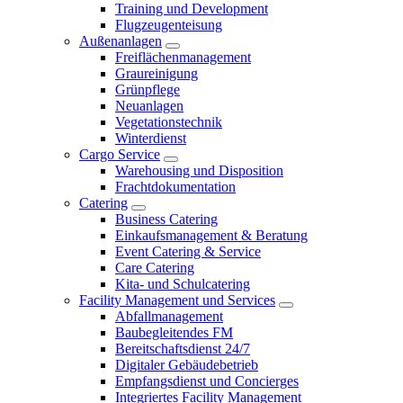
Training und Development
Flugzeugenteisung
Außenanlagen
Freiflächenmanagement
Graureinigung
Grünpflege
Neuanlagen
Vegetationstechnik
Winterdienst
Cargo Service
Warehousing und Disposition
Frachtdokumentation
Catering
Business Catering
Einkaufsmanagement & Beratung
Event Catering & Service
Care Catering
Kita- und Schulcatering
Facility Management und Services
Abfallmanagement
Baubegleitendes FM
Bereitschaftsdienst 24/7
Digitaler Gebäudebetrieb
Empfangsdienst und Concierges
Integriertes Facility Management