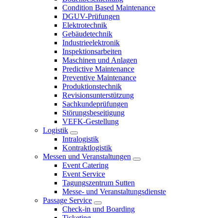
Condition Based Maintenance
DGUV-Prüfungen
Elektrotechnik
Gebäudetechnik
Industrieelektronik
Inspektionsarbeiten
Maschinen und Anlagen
Predictive Maintenance
Preventive Maintenance
Produktionstechnik
Revisionsunterstützung
Sachkundeprüfungen
Störungsbeseitigung
VEFK-Gestellung
Logistik
Intralogistik
Kontraktlogistik
Messen und Veranstaltungen
Event Catering
Event Service
Tagungszentrum Sutten
Messe- und Veranstaltungsdienste
Passage Service
Check-in und Boarding
Ticketing