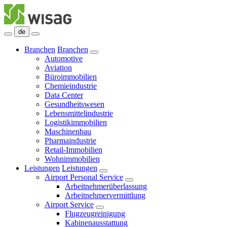
de
Branchen
Branchen
Automotive
Aviation
Büroimmobilien
Chemieindustrie
Data Center
Gesundheitswesen
Lebensmittelindustrie
Logistikimmobilien
Maschinenbau
Pharmaindustrie
Retail-Immobilien
Wohnimmobilien
Leistungen
Leistungen
Airport Personal Service
Arbeitnehmerüberlassung
Arbeitnehmervermittlung
Airport Service
Flugzeugreinigung
Kabinenausstattung