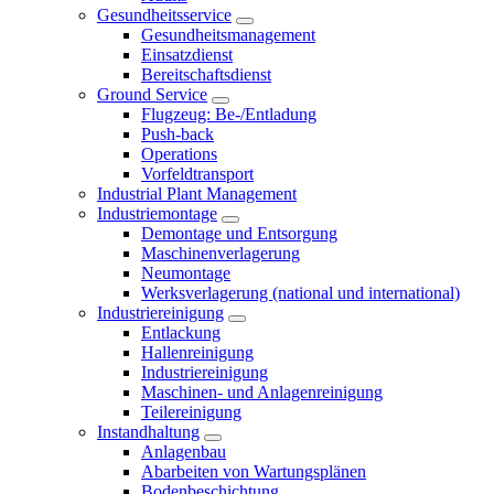
Gesundheitsservice
Gesundheitsmanagement
Einsatzdienst
Bereitschaftsdienst
Ground Service
Flugzeug: Be-/Entladung
Push-back
Operations
Vorfeldtransport
Industrial Plant Management
Industriemontage
Demontage und Entsorgung
Maschinenverlagerung
Neumontage
Werksverlagerung (national und international)
Industriereinigung
Entlackung
Hallenreinigung
Industriereinigung
Maschinen- und Anlagenreinigung
Teilereinigung
Instandhaltung
Anlagenbau
Abarbeiten von Wartungsplänen
Bodenbeschichtung