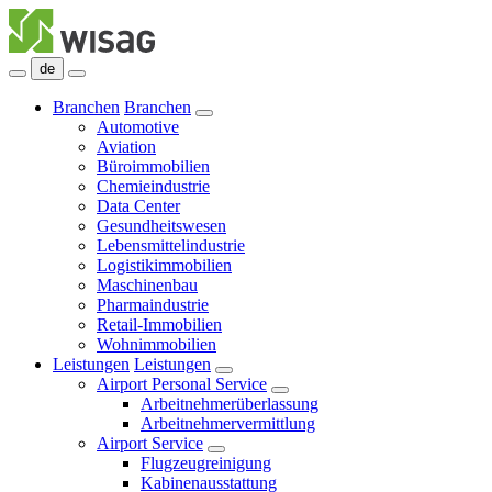
de
Branchen
Branchen
Automotive
Aviation
Büroimmobilien
Chemieindustrie
Data Center
Gesundheitswesen
Lebensmittelindustrie
Logistikimmobilien
Maschinenbau
Pharmaindustrie
Retail-Immobilien
Wohnimmobilien
Leistungen
Leistungen
Airport Personal Service
Arbeitnehmerüberlassung
Arbeitnehmervermittlung
Airport Service
Flugzeugreinigung
Kabinenausstattung