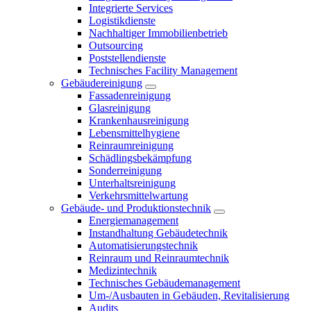
Integrierte Services
Logistikdienste
Nachhaltiger Immobilienbetrieb
Outsourcing
Poststellendienste
Technisches Facility Management
Gebäudereinigung
Fassadenreinigung
Glasreinigung
Krankenhausreinigung
Lebensmittelhygiene
Reinraumreinigung
Schädlingsbekämpfung
Sonderreinigung
Unterhaltsreinigung
Verkehrsmittelwartung
Gebäude- und Produktionstechnik
Energiemanagement
Instandhaltung Gebäudetechnik
Automatisierungstechnik
Reinraum und Reinraumtechnik
Medizintechnik
Technisches Gebäudemanagement
Um-/Ausbauten in Gebäuden, Revitalisierung
Audits