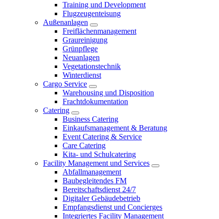
Training und Development
Flugzeugenteisung
Außenanlagen
Freiflächenmanagement
Graureinigung
Grünpflege
Neuanlagen
Vegetationstechnik
Winterdienst
Cargo Service
Warehousing und Disposition
Frachtdokumentation
Catering
Business Catering
Einkaufsmanagement & Beratung
Event Catering & Service
Care Catering
Kita- und Schulcatering
Facility Management und Services
Abfallmanagement
Baubegleitendes FM
Bereitschaftsdienst 24/7
Digitaler Gebäudebetrieb
Empfangsdienst und Concierges
Integriertes Facility Management