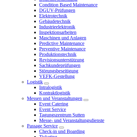
Condition Based Maintenance
DGUV-Prüfungen
Elektrotechnik
Gebäudetechnik
Industrieelektronik
Inspektionsarbeiten
Maschinen und Anlagen
Predictive Maintenance
Preventive Maintenance
Produktionstechnik
Revisionsunterstützung
Sachkundeprüfungen
Störungsbeseitigung
VEFK-Gestellung
Logistik
Intralogistik
Kontraktlogistik
Messen und Veranstaltungen
Event Catering
Event Service
Tagungszentrum Sutten
Messe- und Veranstaltungsdienste
Passage Service
Check-in und Boarding
Ticketing