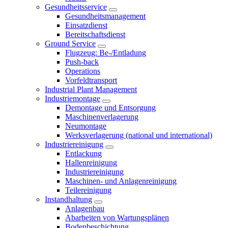
Gesundheitsservice
Gesundheitsmanagement
Einsatzdienst
Bereitschaftsdienst
Ground Service
Flugzeug: Be-/Entladung
Push-back
Operations
Vorfeldtransport
Industrial Plant Management
Industriemontage
Demontage und Entsorgung
Maschinenverlagerung
Neumontage
Werksverlagerung (national und international)
Industriereinigung
Entlackung
Hallenreinigung
Industriereinigung
Maschinen- und Anlagenreinigung
Teilereinigung
Instandhaltung
Anlagenbau
Abarbeiten von Wartungsplänen
Bodenbeschichtung