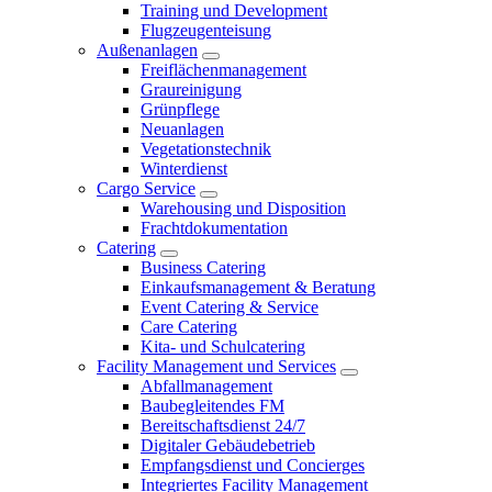
Training und Development
Flugzeugenteisung
Außenanlagen
Freiflächenmanagement
Graureinigung
Grünpflege
Neuanlagen
Vegetationstechnik
Winterdienst
Cargo Service
Warehousing und Disposition
Frachtdokumentation
Catering
Business Catering
Einkaufsmanagement & Beratung
Event Catering & Service
Care Catering
Kita- und Schulcatering
Facility Management und Services
Abfallmanagement
Baubegleitendes FM
Bereitschaftsdienst 24/7
Digitaler Gebäudebetrieb
Empfangsdienst und Concierges
Integriertes Facility Management