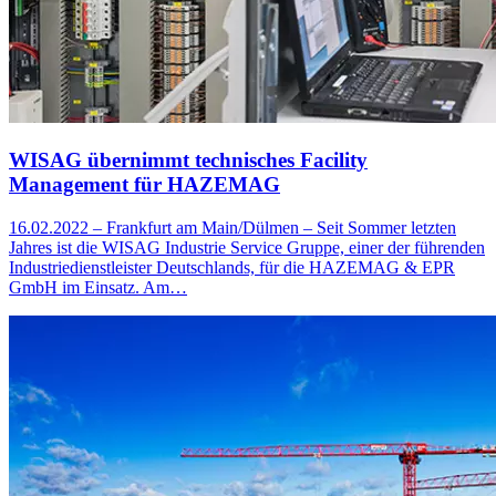
WISAG übernimmt technisches Facility
Management für HAZEMAG
16.02.2022 – Frankfurt am Main/Dülmen – Seit Sommer letzten
Jahres ist die WISAG Industrie Service Gruppe, einer der führenden
Industriedienstleister Deutschlands, für die HAZEMAG & EPR
GmbH im Einsatz. Am…