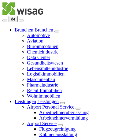
de
Branchen
Branchen
Automotive
Aviation
Büroimmobilien
Chemieindustrie
Data Center
Gesundheitswesen
Lebensmittelindustrie
Logistikimmobilien
Maschinenbau
Pharmaindustrie
Retail-Immobilien
Wohnimmobilien
Leistungen
Leistungen
Airport Personal Service
Arbeitnehmerüberlassung
Arbeitnehmervermittlung
Airport Service
Flugzeugreinigung
Kabinenausstattung