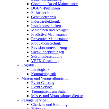
Condition Based Maintenance
DGUV-Prüfungen
Elektrotechnik
Gebäudetechnik
Industrieelektronik
Inspektionsarbeiten
Maschinen und Anlagen
Predictive Maintenance
Preventive Maintenance
Produktionstechnik
Revisionsunterstützung
Sachkundeprüfungen
Störungsbeseitigung
VEFK-Gestellung
Logistik
Intralogistik
Kontraktlogistik
Messen und Veranstaltungen
Event Catering
Event Service
Tagungszentrum Sutten
Messe- und Veranstaltungsdienste
Passage Service
Check-in und Boarding
Ticketing