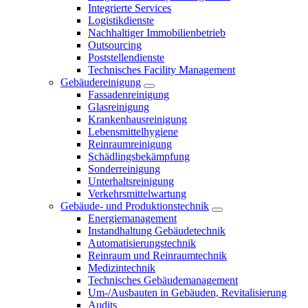
Integrierte Services
Logistikdienste
Nachhaltiger Immobilienbetrieb
Outsourcing
Poststellendienste
Technisches Facility Management
Gebäudereinigung
Fassadenreinigung
Glasreinigung
Krankenhausreinigung
Lebensmittelhygiene
Reinraumreinigung
Schädlingsbekämpfung
Sonderreinigung
Unterhaltsreinigung
Verkehrsmittelwartung
Gebäude- und Produktionstechnik
Energiemanagement
Instandhaltung Gebäudetechnik
Automatisierungstechnik
Reinraum und Reinraumtechnik
Medizintechnik
Technisches Gebäudemanagement
Um-/Ausbauten in Gebäuden, Revitalisierung
Audits