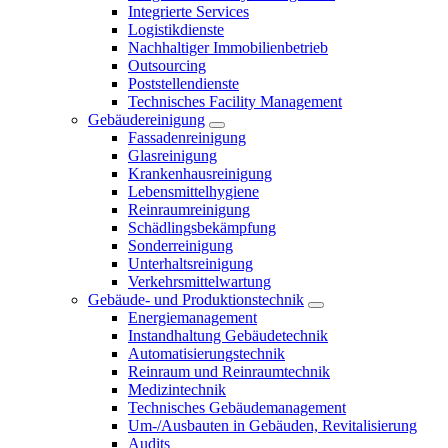
Integrierte Services
Logistikdienste
Nachhaltiger Immobilienbetrieb
Outsourcing
Poststellendienste
Technisches Facility Management
Gebäudereinigung
Fassadenreinigung
Glasreinigung
Krankenhausreinigung
Lebensmittelhygiene
Reinraumreinigung
Schädlingsbekämpfung
Sonderreinigung
Unterhaltsreinigung
Verkehrsmittelwartung
Gebäude- und Produktionstechnik
Energiemanagement
Instandhaltung Gebäudetechnik
Automatisierungstechnik
Reinraum und Reinraumtechnik
Medizintechnik
Technisches Gebäudemanagement
Um-/Ausbauten in Gebäuden, Revitalisierung
Audits