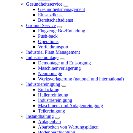
Gesundheitsservice
Gesundheitsmanagement
Einsatzdienst
Bereitschaftsdienst
Ground Service
Flugzeug: Be-/Entladung
Push-back
Operations
Vorfeldtransport
Industrial Plant Management
Industriemontage
Demontage und Entsorgung
Maschinenverlagerung
Neumontage
Werksverlagerung (national und international)
Industriereinigung
Entlackung
Hallenreinigung
Industriereinigung
Maschinen- und Anlagenreinigung
Teilereinigung
Instandhaltung
Anlagenbau
Abarbeiten von Wartungsplänen
Bodenbeschichtung