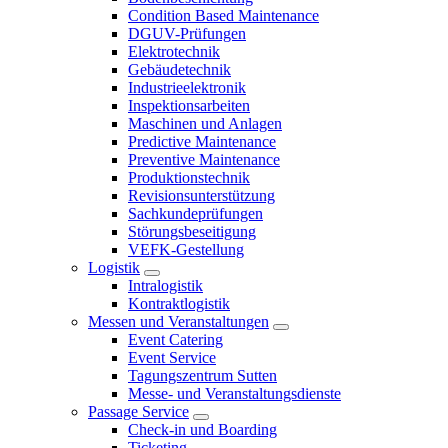
Condition Based Maintenance
DGUV-Prüfungen
Elektrotechnik
Gebäudetechnik
Industrieelektronik
Inspektionsarbeiten
Maschinen und Anlagen
Predictive Maintenance
Preventive Maintenance
Produktionstechnik
Revisionsunterstützung
Sachkundeprüfungen
Störungsbeseitigung
VEFK-Gestellung
Logistik
Intralogistik
Kontraktlogistik
Messen und Veranstaltungen
Event Catering
Event Service
Tagungszentrum Sutten
Messe- und Veranstaltungsdienste
Passage Service
Check-in und Boarding
Ticketing