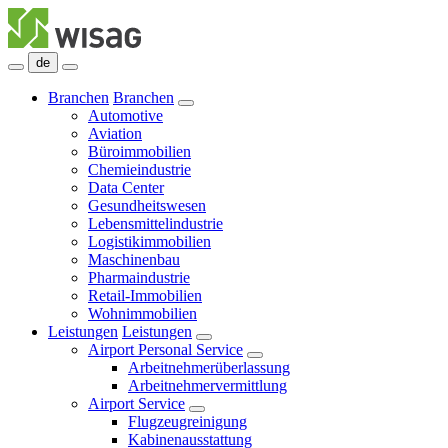
de
Branchen
Branchen
Automotive
Aviation
Büroimmobilien
Chemieindustrie
Data Center
Gesundheitswesen
Lebensmittelindustrie
Logistikimmobilien
Maschinenbau
Pharmaindustrie
Retail-Immobilien
Wohnimmobilien
Leistungen
Leistungen
Airport Personal Service
Arbeitnehmerüberlassung
Arbeitnehmervermittlung
Airport Service
Flugzeugreinigung
Kabinenausstattung