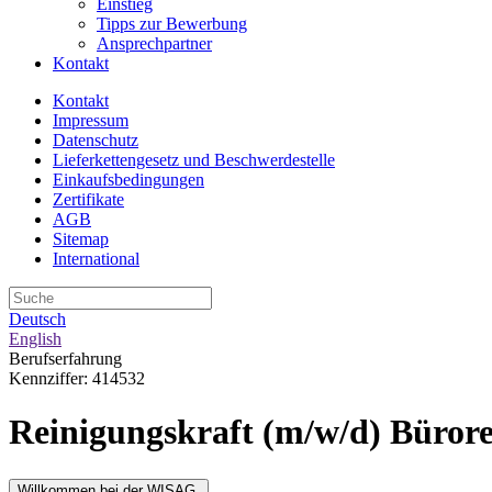
Einstieg
Tipps zur Bewerbung
Ansprechpartner
Kontakt
Kontakt
Impressum
Datenschutz
Lieferkettengesetz und Beschwerdestelle
Einkaufsbedingungen
Zertifikate
AGB
Sitemap
International
Deutsch
English
Berufserfahrung
Kennziffer: 414532
Reinigungskraft (m/w/d) Büror
Willkommen bei der WISAG