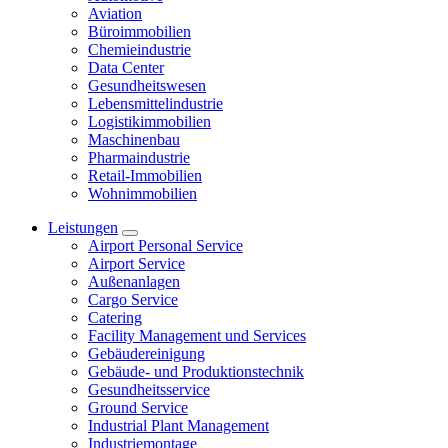
Aviation
Büroimmobilien
Chemieindustrie
Data Center
Gesundheitswesen
Lebensmittelindustrie
Logistikimmobilien
Maschinenbau
Pharmaindustrie
Retail-Immobilien
Wohnimmobilien
Leistungen
Airport Personal Service
Airport Service
Außenanlagen
Cargo Service
Catering
Facility Management und Services
Gebäudereinigung
Gebäude- und Produktionstechnik
Gesundheitsservice
Ground Service
Industrial Plant Management
Industriemontage