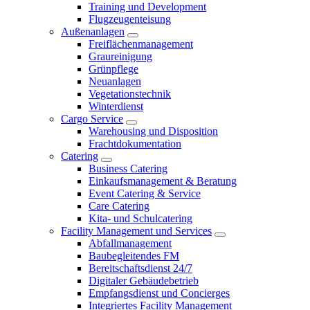
Training und Development
Flugzeugenteisung
Außenanlagen
Freiflächenmanagement
Graureinigung
Grünpflege
Neuanlagen
Vegetationstechnik
Winterdienst
Cargo Service
Warehousing und Disposition
Frachtdokumentation
Catering
Business Catering
Einkaufsmanagement & Beratung
Event Catering & Service
Care Catering
Kita- und Schulcatering
Facility Management und Services
Abfallmanagement
Baubegleitendes FM
Bereitschaftsdienst 24/7
Digitaler Gebäudebetrieb
Empfangsdienst und Concierges
Integriertes Facility Management