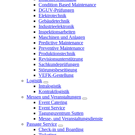
Condition Based Maintenance
DGUV-Prüfungen
Elektrotechnik
Gebäudetechnik
Industrieelektronik
Inspektionsarbeiten
Maschinen und Anlagen
Predictive Maintenance
Preventive Maintenance
Produktionstechnik
Revisionsunterstützung
Sachkundeprüfungen
Störungsbeseitigung
VEFK-Gestellung
Logistik
Intralogistik
Kontraktlogistik
Messen und Veranstaltungen
Event Catering
Event Service
Tagungszentrum Sutten
Messe- und Veranstaltungsdienste
Passage Service
Check-in und Boarding
Ticketing