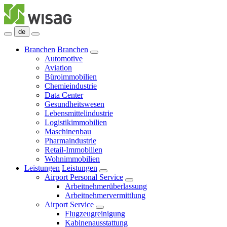
de
Branchen
Branchen
Automotive
Aviation
Büroimmobilien
Chemieindustrie
Data Center
Gesundheitswesen
Lebensmittelindustrie
Logistikimmobilien
Maschinenbau
Pharmaindustrie
Retail-Immobilien
Wohnimmobilien
Leistungen
Leistungen
Airport Personal Service
Arbeitnehmerüberlassung
Arbeitnehmervermittlung
Airport Service
Flugzeugreinigung
Kabinenausstattung