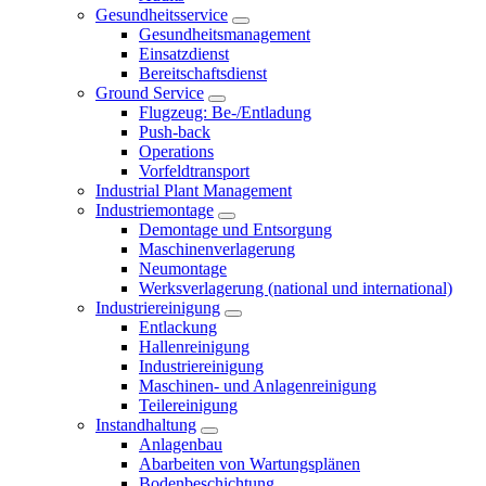
Gesundheitsservice
Gesundheitsmanagement
Einsatzdienst
Bereitschaftsdienst
Ground Service
Flugzeug: Be-/Entladung
Push-back
Operations
Vorfeldtransport
Industrial Plant Management
Industriemontage
Demontage und Entsorgung
Maschinenverlagerung
Neumontage
Werksverlagerung (national und international)
Industriereinigung
Entlackung
Hallenreinigung
Industriereinigung
Maschinen- und Anlagenreinigung
Teilereinigung
Instandhaltung
Anlagenbau
Abarbeiten von Wartungsplänen
Bodenbeschichtung