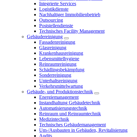
Integrierte Services
Logistikdienste
Nachhaltiger Immobilienbetrieb
Outsourcing
Poststellendienste
Technisches Facility Management
Gebäudereinigung
Fassadenreinigung
Glasreinigung
Krankenhausreinigung
Lebensmittelhygiene
Reinraumreinigung
Schädlingsbekämpfung
Sonderreinigung
Unterhaltsreinigung
Verkehrsmittelwartung
Gebäude- und Produktionstechnik
Energiemanagement
Instandhaltung Gebäudetechnik
Automatisierungstechnik
Reinraum und Reinraumtechnik
Medizintechnik
Technisches Gebäudemanagement
Um-/Ausbauten in Gebäuden, Revitalisierung
Audits