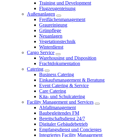
Training und Development
Flugzeugenteisung
Außenanlagen
Freiflächenmanagement
Graureinigung
Grünpflege
Neuanlagen
Vegetationstechnik
Winterdienst
Cargo Service
Warehousing und Disposition
Frachtdokumentation
Catering
Business Catering
Einkaufsmanagement & Beratung
Event Catering & Service
Care Catering
Kita- und Schulcatering
Facility Management und Services
Abfallmanagement
Baubegleitendes FM
Bereitschaftsdienst 24/7
Digitaler Gebäudebetrieb
Empfangsdienst und Concierges
Integriertes Facility Management