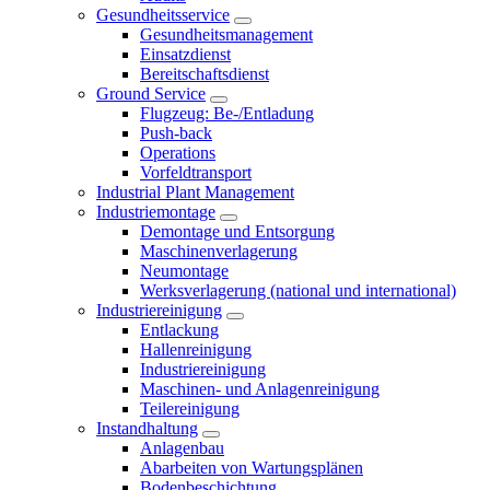
Gesundheitsservice
Gesundheitsmanagement
Einsatzdienst
Bereitschaftsdienst
Ground Service
Flugzeug: Be-/Entladung
Push-back
Operations
Vorfeldtransport
Industrial Plant Management
Industriemontage
Demontage und Entsorgung
Maschinenverlagerung
Neumontage
Werksverlagerung (national und international)
Industriereinigung
Entlackung
Hallenreinigung
Industriereinigung
Maschinen- und Anlagenreinigung
Teilereinigung
Instandhaltung
Anlagenbau
Abarbeiten von Wartungsplänen
Bodenbeschichtung