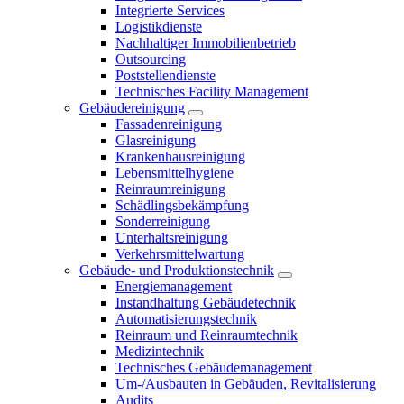
Integrierte Services
Logistikdienste
Nachhaltiger Immobilienbetrieb
Outsourcing
Poststellendienste
Technisches Facility Management
Gebäudereinigung
Fassadenreinigung
Glasreinigung
Krankenhausreinigung
Lebensmittelhygiene
Reinraumreinigung
Schädlingsbekämpfung
Sonderreinigung
Unterhaltsreinigung
Verkehrsmittelwartung
Gebäude- und Produktionstechnik
Energiemanagement
Instandhaltung Gebäudetechnik
Automatisierungstechnik
Reinraum und Reinraumtechnik
Medizintechnik
Technisches Gebäudemanagement
Um-/Ausbauten in Gebäuden, Revitalisierung
Audits