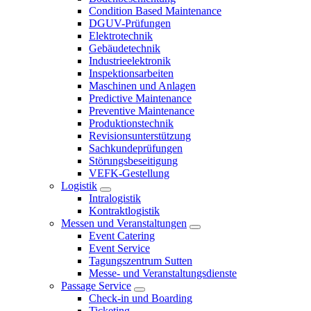
Condition Based Maintenance
DGUV-Prüfungen
Elektrotechnik
Gebäudetechnik
Industrieelektronik
Inspektionsarbeiten
Maschinen und Anlagen
Predictive Maintenance
Preventive Maintenance
Produktionstechnik
Revisionsunterstützung
Sachkundeprüfungen
Störungsbeseitigung
VEFK-Gestellung
Logistik
Intralogistik
Kontraktlogistik
Messen und Veranstaltungen
Event Catering
Event Service
Tagungszentrum Sutten
Messe- und Veranstaltungsdienste
Passage Service
Check-in und Boarding
Ticketing