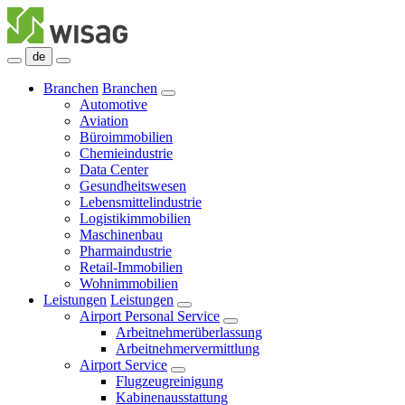
de
Branchen
Branchen
Automotive
Aviation
Büroimmobilien
Chemieindustrie
Data Center
Gesundheitswesen
Lebensmittelindustrie
Logistikimmobilien
Maschinenbau
Pharmaindustrie
Retail-Immobilien
Wohnimmobilien
Leistungen
Leistungen
Airport Personal Service
Arbeitnehmerüberlassung
Arbeitnehmervermittlung
Airport Service
Flugzeugreinigung
Kabinenausstattung