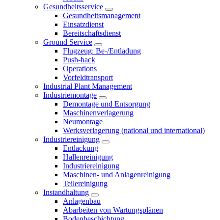
Gesundheitsservice
Gesundheitsmanagement
Einsatzdienst
Bereitschaftsdienst
Ground Service
Flugzeug: Be-/Entladung
Push-back
Operations
Vorfeldtransport
Industrial Plant Management
Industriemontage
Demontage und Entsorgung
Maschinenverlagerung
Neumontage
Werksverlagerung (national und international)
Industriereinigung
Entlackung
Hallenreinigung
Industriereinigung
Maschinen- und Anlagenreinigung
Teilereinigung
Instandhaltung
Anlagenbau
Abarbeiten von Wartungsplänen
Bodenbeschichtung