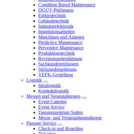
Condition Based Maintenance
DGUV-Prüfungen
Elektrotechnik
Gebäudetechnik
Industrieelektronik
Inspektionsarbeiten
Maschinen und Anlagen
Predictive Maintenance
Preventive Maintenance
Produktionstechnik
Revisionsunterstützung
Sachkundeprüfungen
Störungsbeseitigung
VEFK-Gestellung
Logistik
Intralogistik
Kontraktlogistik
Messen und Veranstaltungen
Event Catering
Event Service
Tagungszentrum Sutten
Messe- und Veranstaltungsdienste
Passage Service
Check-in und Boarding
Ticketing