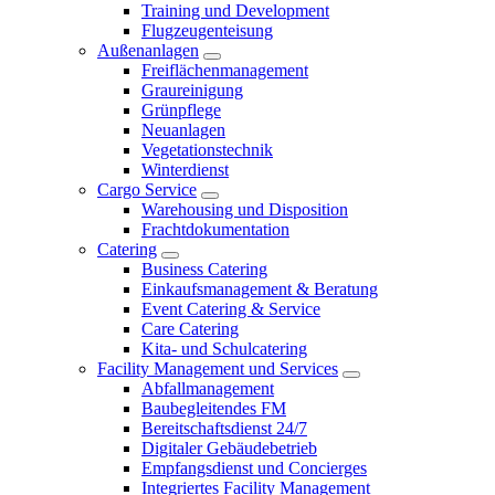
Training und Development
Flugzeugenteisung
Außenanlagen
Freiflächenmanagement
Graureinigung
Grünpflege
Neuanlagen
Vegetationstechnik
Winterdienst
Cargo Service
Warehousing und Disposition
Frachtdokumentation
Catering
Business Catering
Einkaufsmanagement & Beratung
Event Catering & Service
Care Catering
Kita- und Schulcatering
Facility Management und Services
Abfallmanagement
Baubegleitendes FM
Bereitschaftsdienst 24/7
Digitaler Gebäudebetrieb
Empfangsdienst und Concierges
Integriertes Facility Management