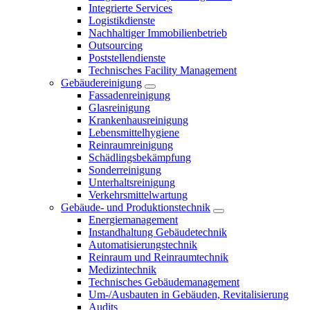
Integrierte Services
Logistikdienste
Nachhaltiger Immobilienbetrieb
Outsourcing
Poststellendienste
Technisches Facility Management
Gebäudereinigung
Fassadenreinigung
Glasreinigung
Krankenhausreinigung
Lebensmittelhygiene
Reinraumreinigung
Schädlingsbekämpfung
Sonderreinigung
Unterhaltsreinigung
Verkehrsmittelwartung
Gebäude- und Produktionstechnik
Energiemanagement
Instandhaltung Gebäudetechnik
Automatisierungstechnik
Reinraum und Reinraumtechnik
Medizintechnik
Technisches Gebäudemanagement
Um-/Ausbauten in Gebäuden, Revitalisierung
Audits