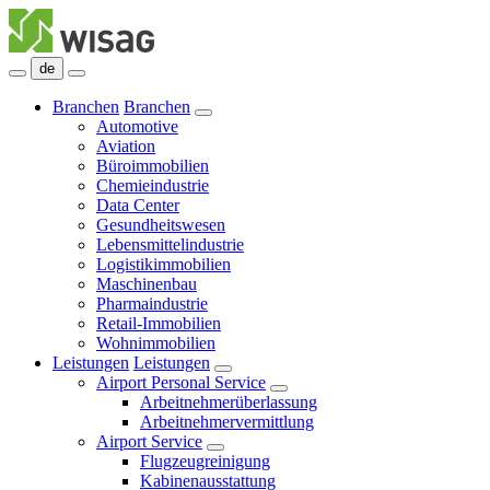
de
Branchen
Branchen
Automotive
Aviation
Büroimmobilien
Chemieindustrie
Data Center
Gesundheitswesen
Lebensmittelindustrie
Logistikimmobilien
Maschinenbau
Pharmaindustrie
Retail-Immobilien
Wohnimmobilien
Leistungen
Leistungen
Airport Personal Service
Arbeitnehmerüberlassung
Arbeitnehmervermittlung
Airport Service
Flugzeugreinigung
Kabinenausstattung