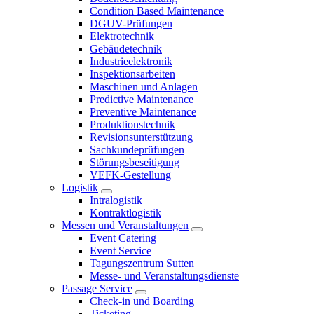
Condition Based Maintenance
DGUV-Prüfungen
Elektrotechnik
Gebäudetechnik
Industrieelektronik
Inspektionsarbeiten
Maschinen und Anlagen
Predictive Maintenance
Preventive Maintenance
Produktionstechnik
Revisionsunterstützung
Sachkundeprüfungen
Störungsbeseitigung
VEFK-Gestellung
Logistik
Intralogistik
Kontraktlogistik
Messen und Veranstaltungen
Event Catering
Event Service
Tagungszentrum Sutten
Messe- und Veranstaltungsdienste
Passage Service
Check-in und Boarding
Ticketing