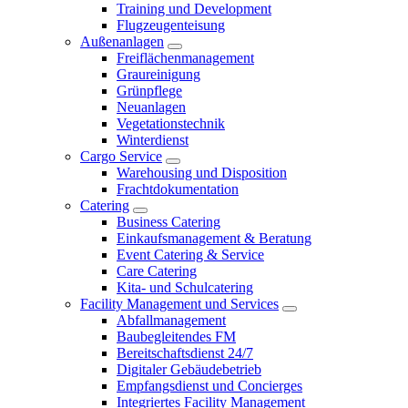
Training und Development
Flugzeugenteisung
Außenanlagen
Freiflächenmanagement
Graureinigung
Grünpflege
Neuanlagen
Vegetationstechnik
Winterdienst
Cargo Service
Warehousing und Disposition
Frachtdokumentation
Catering
Business Catering
Einkaufsmanagement & Beratung
Event Catering & Service
Care Catering
Kita- und Schulcatering
Facility Management und Services
Abfallmanagement
Baubegleitendes FM
Bereitschaftsdienst 24/7
Digitaler Gebäudebetrieb
Empfangsdienst und Concierges
Integriertes Facility Management