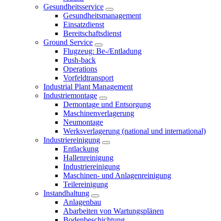
Gesundheitsservice
Gesundheitsmanagement
Einsatzdienst
Bereitschaftsdienst
Ground Service
Flugzeug: Be-/Entladung
Push-back
Operations
Vorfeldtransport
Industrial Plant Management
Industriemontage
Demontage und Entsorgung
Maschinenverlagerung
Neumontage
Werksverlagerung (national und international)
Industriereinigung
Entlackung
Hallenreinigung
Industriereinigung
Maschinen- und Anlagenreinigung
Teilereinigung
Instandhaltung
Anlagenbau
Abarbeiten von Wartungsplänen
Bodenbeschichtung