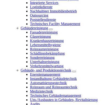
Integrierte Services
Logistikdienste
Nachhaltiger Immobilienbetrieb
Outsourcing
Poststellendienste
Technisches Facility Management
Gebäudereinigung
Fassadenreinigung
Glasreinigung
Krankenhausreinigung
Lebensmittelhygiene
Reinraumreinigung
Schädlingsbekämpfung
Sonderreinigung
Unterhaltsreinigung
Verkehrsmittelwartung
Gebäude- und Produktionstechnik
Energiemanagement
Instandhaltung Gebäudetechnik
Automatisierungstechnik
Reinraum und Reinraumtechnik
Medizintechnik
Technisches Gebäudemanagement
Um-/Ausbauten in Gebäuden, Revitalisierung
Audits