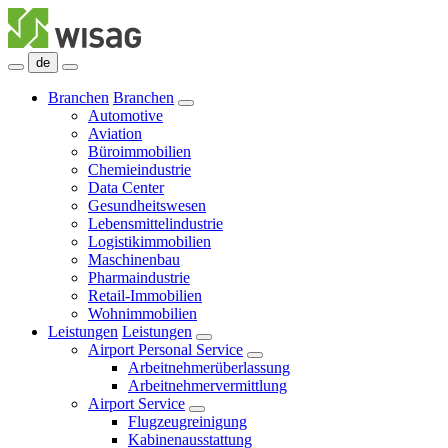
de
Branchen
Branchen
Automotive
Aviation
Büroimmobilien
Chemieindustrie
Data Center
Gesundheitswesen
Lebensmittelindustrie
Logistikimmobilien
Maschinenbau
Pharmaindustrie
Retail-Immobilien
Wohnimmobilien
Leistungen
Leistungen
Airport Personal Service
Arbeitnehmerüberlassung
Arbeitnehmervermittlung
Airport Service
Flugzeugreinigung
Kabinenausstattung