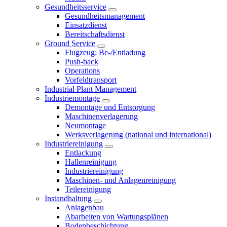
Gesundheitsservice
Gesundheitsmanagement
Einsatzdienst
Bereitschaftsdienst
Ground Service
Flugzeug: Be-/Entladung
Push-back
Operations
Vorfeldtransport
Industrial Plant Management
Industriemontage
Demontage und Entsorgung
Maschinenverlagerung
Neumontage
Werksverlagerung (national und international)
Industriereinigung
Entlackung
Hallenreinigung
Industriereinigung
Maschinen- und Anlagenreinigung
Teilereinigung
Instandhaltung
Anlagenbau
Abarbeiten von Wartungsplänen
Bodenbeschichtung