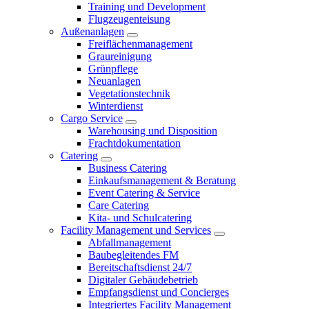
Training und Development
Flugzeugenteisung
Außenanlagen
Freiflächenmanagement
Graureinigung
Grünpflege
Neuanlagen
Vegetationstechnik
Winterdienst
Cargo Service
Warehousing und Disposition
Frachtdokumentation
Catering
Business Catering
Einkaufsmanagement & Beratung
Event Catering & Service
Care Catering
Kita- und Schulcatering
Facility Management und Services
Abfallmanagement
Baubegleitendes FM
Bereitschaftsdienst 24/7
Digitaler Gebäudebetrieb
Empfangsdienst und Concierges
Integriertes Facility Management