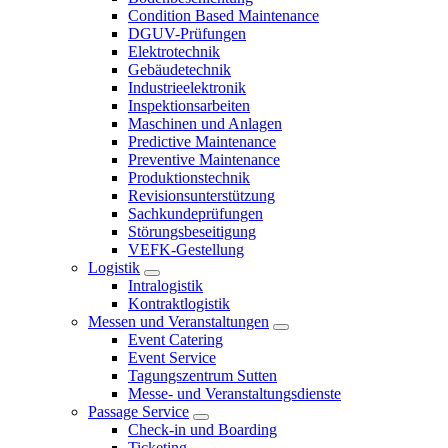
Condition Based Maintenance
DGUV-Prüfungen
Elektrotechnik
Gebäudetechnik
Industrieelektronik
Inspektionsarbeiten
Maschinen und Anlagen
Predictive Maintenance
Preventive Maintenance
Produktionstechnik
Revisionsunterstützung
Sachkundeprüfungen
Störungsbeseitigung
VEFK-Gestellung
Logistik
Intralogistik
Kontraktlogistik
Messen und Veranstaltungen
Event Catering
Event Service
Tagungszentrum Sutten
Messe- und Veranstaltungsdienste
Passage Service
Check-in und Boarding
Ticketing