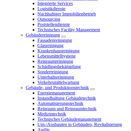
Integrierte Services
Logistikdienste
Nachhaltiger Immobilienbetrieb
Outsourcing
Poststellendienste
Technisches Facility Management
Gebäudereinigung
Fassadenreinigung
Glasreinigung
Krankenhausreinigung
Lebensmittelhygiene
Reinraumreinigung
Schädlingsbekämpfung
Sonderreinigung
Unterhaltsreinigung
Verkehrsmittelwartung
Gebäude- und Produktionstechnik
Energiemanagement
Instandhaltung Gebäudetechnik
Automatisierungstechnik
Reinraum und Reinraumtechnik
Medizintechnik
Technisches Gebäudemanagement
Um-/Ausbauten in Gebäuden, Revitalisierung
Audits