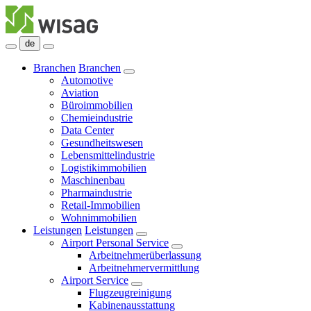
de
Branchen
Branchen
Automotive
Aviation
Büroimmobilien
Chemieindustrie
Data Center
Gesundheitswesen
Lebensmittelindustrie
Logistikimmobilien
Maschinenbau
Pharmaindustrie
Retail-Immobilien
Wohnimmobilien
Leistungen
Leistungen
Airport Personal Service
Arbeitnehmerüberlassung
Arbeitnehmervermittlung
Airport Service
Flugzeugreinigung
Kabinenausstattung