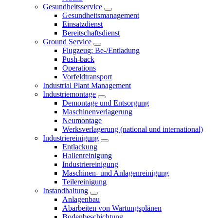
Gesundheitsservice
Gesundheitsmanagement
Einsatzdienst
Bereitschaftsdienst
Ground Service
Flugzeug: Be-/Entladung
Push-back
Operations
Vorfeldtransport
Industrial Plant Management
Industriemontage
Demontage und Entsorgung
Maschinenverlagerung
Neumontage
Werksverlagerung (national und international)
Industriereinigung
Entlackung
Hallenreinigung
Industriereinigung
Maschinen- und Anlagenreinigung
Teilereinigung
Instandhaltung
Anlagenbau
Abarbeiten von Wartungsplänen
Bodenbeschichtung