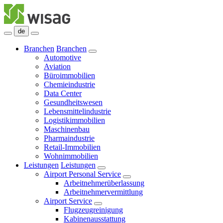
de
Branchen
Branchen
Automotive
Aviation
Büroimmobilien
Chemieindustrie
Data Center
Gesundheitswesen
Lebensmittelindustrie
Logistikimmobilien
Maschinenbau
Pharmaindustrie
Retail-Immobilien
Wohnimmobilien
Leistungen
Leistungen
Airport Personal Service
Arbeitnehmerüberlassung
Arbeitnehmervermittlung
Airport Service
Flugzeugreinigung
Kabinenausstattung