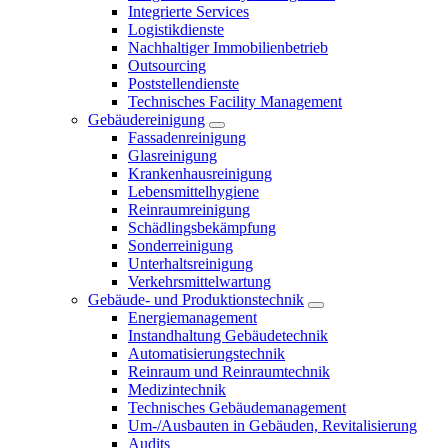
Integrierte Services
Logistikdienste
Nachhaltiger Immobilienbetrieb
Outsourcing
Poststellendienste
Technisches Facility Management
Gebäudereinigung
Fassadenreinigung
Glasreinigung
Krankenhausreinigung
Lebensmittelhygiene
Reinraumreinigung
Schädlingsbekämpfung
Sonderreinigung
Unterhaltsreinigung
Verkehrsmittelwartung
Gebäude- und Produktionstechnik
Energiemanagement
Instandhaltung Gebäudetechnik
Automatisierungstechnik
Reinraum und Reinraumtechnik
Medizintechnik
Technisches Gebäudemanagement
Um-/Ausbauten in Gebäuden, Revitalisierung
Audits