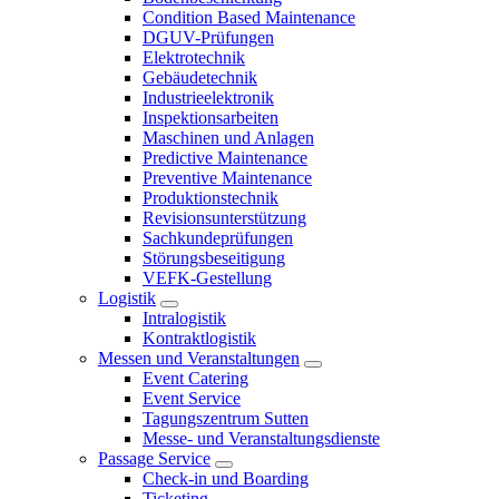
Condition Based Maintenance
DGUV-Prüfungen
Elektrotechnik
Gebäudetechnik
Industrieelektronik
Inspektionsarbeiten
Maschinen und Anlagen
Predictive Maintenance
Preventive Maintenance
Produktionstechnik
Revisionsunterstützung
Sachkundeprüfungen
Störungsbeseitigung
VEFK-Gestellung
Logistik
Intralogistik
Kontraktlogistik
Messen und Veranstaltungen
Event Catering
Event Service
Tagungszentrum Sutten
Messe- und Veranstaltungsdienste
Passage Service
Check-in und Boarding
Ticketing