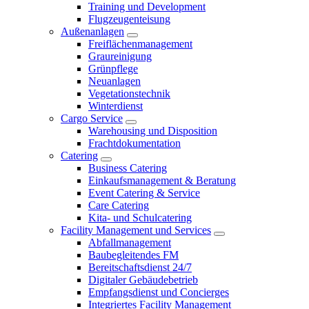
Training und Development
Flugzeugenteisung
Außenanlagen
Freiflächenmanagement
Graureinigung
Grünpflege
Neuanlagen
Vegetationstechnik
Winterdienst
Cargo Service
Warehousing und Disposition
Frachtdokumentation
Catering
Business Catering
Einkaufsmanagement & Beratung
Event Catering & Service
Care Catering
Kita- und Schulcatering
Facility Management und Services
Abfallmanagement
Baubegleitendes FM
Bereitschaftsdienst 24/7
Digitaler Gebäudebetrieb
Empfangsdienst und Concierges
Integriertes Facility Management