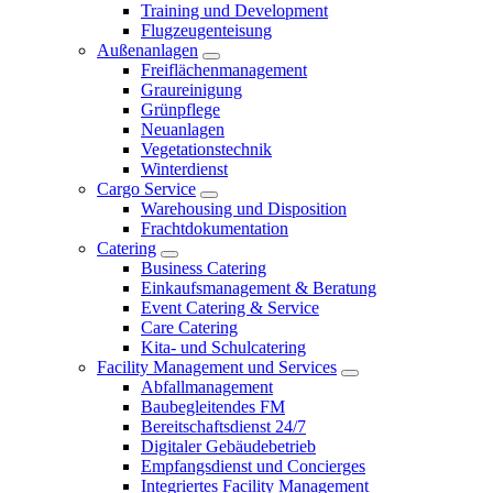
Training und Development
Flugzeugenteisung
Außenanlagen
Freiflächenmanagement
Graureinigung
Grünpflege
Neuanlagen
Vegetationstechnik
Winterdienst
Cargo Service
Warehousing und Disposition
Frachtdokumentation
Catering
Business Catering
Einkaufsmanagement & Beratung
Event Catering & Service
Care Catering
Kita- und Schulcatering
Facility Management und Services
Abfallmanagement
Baubegleitendes FM
Bereitschaftsdienst 24/7
Digitaler Gebäudebetrieb
Empfangsdienst und Concierges
Integriertes Facility Management