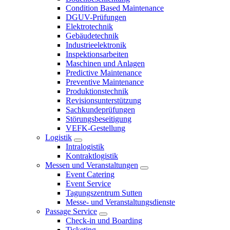
Condition Based Maintenance
DGUV-Prüfungen
Elektrotechnik
Gebäudetechnik
Industrieelektronik
Inspektionsarbeiten
Maschinen und Anlagen
Predictive Maintenance
Preventive Maintenance
Produktionstechnik
Revisionsunterstützung
Sachkundeprüfungen
Störungsbeseitigung
VEFK-Gestellung
Logistik
Intralogistik
Kontraktlogistik
Messen und Veranstaltungen
Event Catering
Event Service
Tagungszentrum Sutten
Messe- und Veranstaltungsdienste
Passage Service
Check-in und Boarding
Ticketing