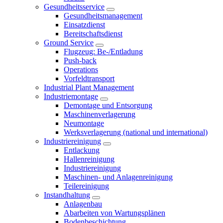
Gesundheitsservice
Gesundheitsmanagement
Einsatzdienst
Bereitschaftsdienst
Ground Service
Flugzeug: Be-/Entladung
Push-back
Operations
Vorfeldtransport
Industrial Plant Management
Industriemontage
Demontage und Entsorgung
Maschinenverlagerung
Neumontage
Werksverlagerung (national und international)
Industriereinigung
Entlackung
Hallenreinigung
Industriereinigung
Maschinen- und Anlagenreinigung
Teilereinigung
Instandhaltung
Anlagenbau
Abarbeiten von Wartungsplänen
Bodenbeschichtung