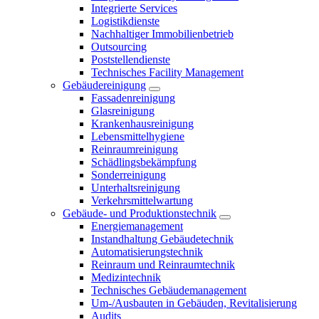
Integrierte Services
Logistikdienste
Nachhaltiger Immobilienbetrieb
Outsourcing
Poststellendienste
Technisches Facility Management
Gebäudereinigung
Fassadenreinigung
Glasreinigung
Krankenhausreinigung
Lebensmittelhygiene
Reinraumreinigung
Schädlingsbekämpfung
Sonderreinigung
Unterhaltsreinigung
Verkehrsmittelwartung
Gebäude- und Produktionstechnik
Energiemanagement
Instandhaltung Gebäudetechnik
Automatisierungstechnik
Reinraum und Reinraumtechnik
Medizintechnik
Technisches Gebäudemanagement
Um-/Ausbauten in Gebäuden, Revitalisierung
Audits