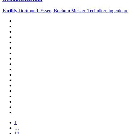
Facility
Dortmund, Essen, Bochum
Meister, Techniker, Ingenieure
1
…
10