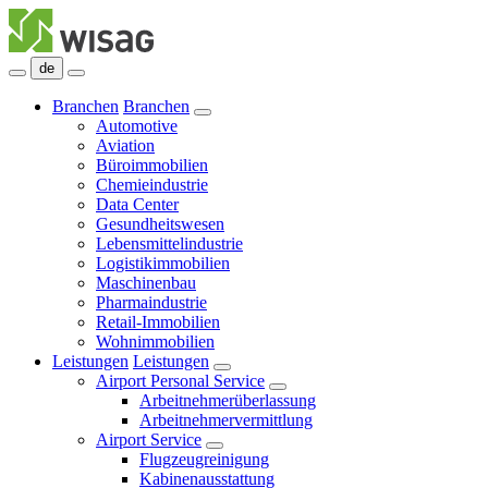
de
Branchen
Branchen
Automotive
Aviation
Büroimmobilien
Chemieindustrie
Data Center
Gesundheitswesen
Lebensmittelindustrie
Logistikimmobilien
Maschinenbau
Pharmaindustrie
Retail-Immobilien
Wohnimmobilien
Leistungen
Leistungen
Airport Personal Service
Arbeitnehmerüberlassung
Arbeitnehmervermittlung
Airport Service
Flugzeugreinigung
Kabinenausstattung