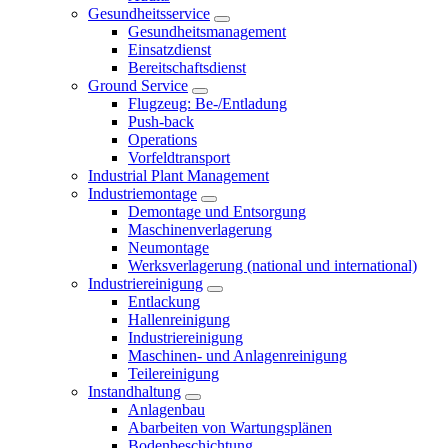
Gesundheitsservice
Gesundheitsmanagement
Einsatzdienst
Bereitschaftsdienst
Ground Service
Flugzeug: Be-/Entladung
Push-back
Operations
Vorfeldtransport
Industrial Plant Management
Industriemontage
Demontage und Entsorgung
Maschinenverlagerung
Neumontage
Werksverlagerung (national und international)
Industriereinigung
Entlackung
Hallenreinigung
Industriereinigung
Maschinen- und Anlagenreinigung
Teilereinigung
Instandhaltung
Anlagenbau
Abarbeiten von Wartungsplänen
Bodenbeschichtung