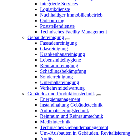
Integrierte Services
Logistikdienste
Nachhaltiger Immobilienbetrieb
Outsourcing
Poststellendienste
Technisches Facility Management
Gebäudereinigung
Fassadenreinigung
Glasreinigung
Krankenhausreinigung
Lebensmittelhygiene
Reinraumreinigung
Schädlingsbekämpfung
Sonderreinigung
Unterhaltsreinigung
Verkehrsmittelwartung
Gebäude- und Produktionstechnik
Energiemanagement
Instandhaltung Gebäudetechnik
Automatisierungstechnik
Reinraum und Reinraumtechnik
Medizintechnik
Technisches Gebäudemanagement
Um-/Ausbauten in Gebäuden, Revitalisierung
Audits