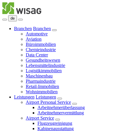
de
Branchen
Branchen
Automotive
Aviation
Büroimmobilien
Chemieindustrie
Data Center
Gesundheitswesen
Lebensmittelindustrie
Logistikimmobilien
Maschinenbau
Pharmaindustrie
Retail-Immobilien
Wohnimmobilien
Leistungen
Leistungen
Airport Personal Service
Arbeitnehmerüberlassung
Arbeitnehmervermittlung
Airport Service
Flugzeugreinigung
Kabinenausstattung