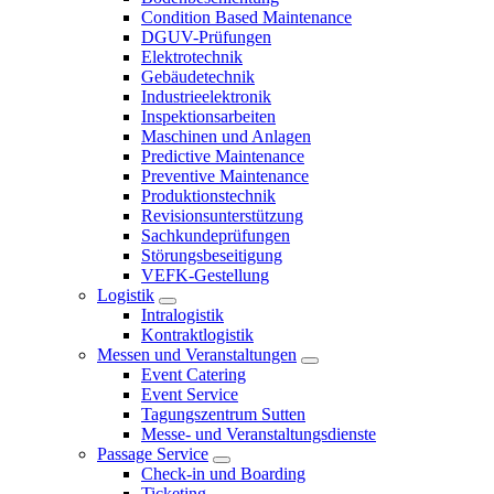
Condition Based Maintenance
DGUV-Prüfungen
Elektrotechnik
Gebäudetechnik
Industrieelektronik
Inspektionsarbeiten
Maschinen und Anlagen
Predictive Maintenance
Preventive Maintenance
Produktionstechnik
Revisionsunterstützung
Sachkundeprüfungen
Störungsbeseitigung
VEFK-Gestellung
Logistik
Intralogistik
Kontraktlogistik
Messen und Veranstaltungen
Event Catering
Event Service
Tagungszentrum Sutten
Messe- und Veranstaltungsdienste
Passage Service
Check-in und Boarding
Ticketing