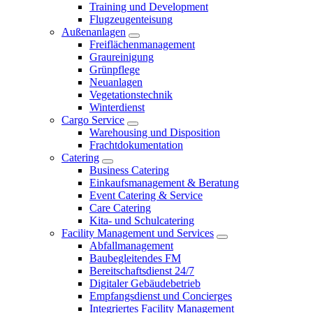
Training und Development
Flugzeugenteisung
Außenanlagen
Freiflächenmanagement
Graureinigung
Grünpflege
Neuanlagen
Vegetationstechnik
Winterdienst
Cargo Service
Warehousing und Disposition
Frachtdokumentation
Catering
Business Catering
Einkaufsmanagement & Beratung
Event Catering & Service
Care Catering
Kita- und Schulcatering
Facility Management und Services
Abfallmanagement
Baubegleitendes FM
Bereitschaftsdienst 24/7
Digitaler Gebäudebetrieb
Empfangsdienst und Concierges
Integriertes Facility Management